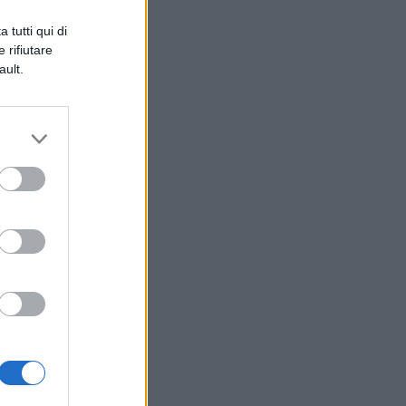
e
 tutti qui di
 rifiutare
ault.
el
 di
no