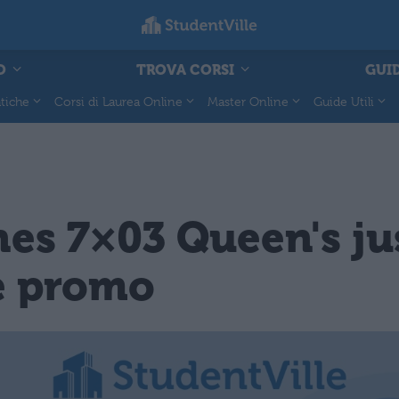
O
TROVA CORSI
GUID
tiche
Corsi di Laurea Online
Master Online
Guide Utili
es 7×03 Queen's jus
 e promo