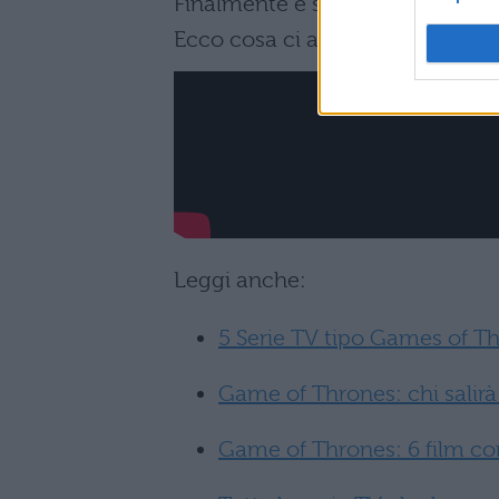
Finalmente è stato pubblicato il
Ecco cosa ci aspetta il 30 luglio
Leggi anche:
5 Serie TV tipo Games of T
Game of Thrones: chi salirà
Game of Thrones: 6 film con