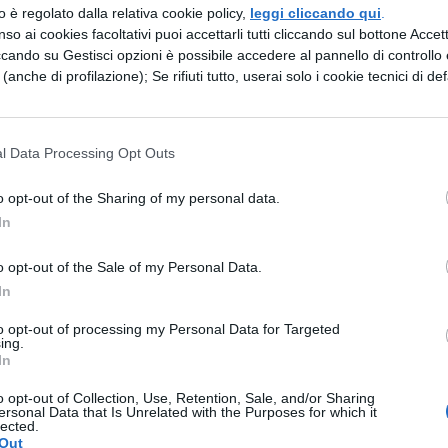
ticipazioni 7×03, Queen’s justic
zzo è regolato dalla relativa cookie policy,
leggi cliccando qui
.
so ai cookies facoltativi puoi accettarli tutti cliccando sul bottone Accetta
 aver attaccato e distrutto la flotta dei nipoti
ccando su Gestisci opzioni è possibile accedere al pannello di controllo e
e (anche di profilazione); Se rifiuti tutto, userai solo i cookie tecnici di def
bie e aver catturato la terza torna ad
Approdo d
ina
Lannister
. Secondo quanto riportato nella
e rifiutare nuovamente di unirsi in matrimonio,
l Data Processing Opt Outs
ole di Ferro. La guerra sbarca quindi sul territorio
o opt-out of the Sharing of my personal data.
tel Granito. Cosa succederà? Gli equilibri
In
nza tra
Daenerys
e Jon Snow, che si incontreran
o opt-out of the Sale of my Personal Data.
condo la sinossi ufficiale, inoltre, questo sarà
In
sa sotto processo dalla regina dei draghi e la
to opt-out of processing my Personal Data for Targeted
 famiglia si trova riunita a
Grande Inverno
.
ing.
In
 promo
o opt-out of Collection, Use, Retention, Sale, and/or Sharing
ersonal Data that Is Unrelated with the Purposes for which it
lected.
Out