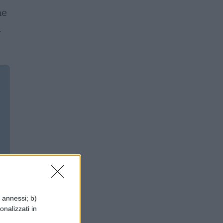
he
a
i annessi; b)
onalizzati in