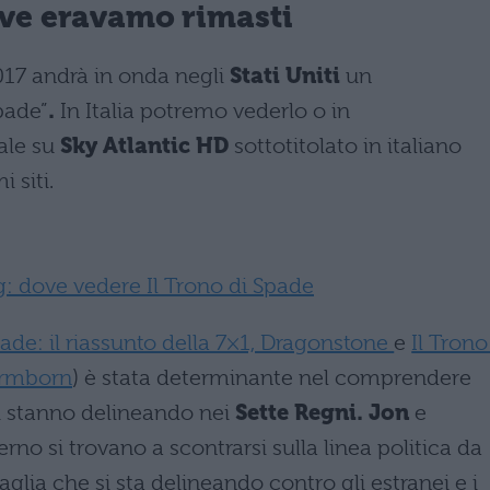
ove eravamo rimasti
17 andrà in onda negli
Stati Uniti
un
spade”
.
In Italia potremo vederlo o in
ale su
Sky Atlantic HD
sottotitolato in italiano
 siti.
 dove vedere Il Trono di Spade
pade: il riassunto della 7×1, Dragonstone
e
Il Trono
tormborn
) è stata determinante nel comprendere
i stanno delineando nei
Sette Regni.
Jon
e
no si trovano a scontrarsi sulla linea politica da
glia che si sta delineando contro gli estranei e i