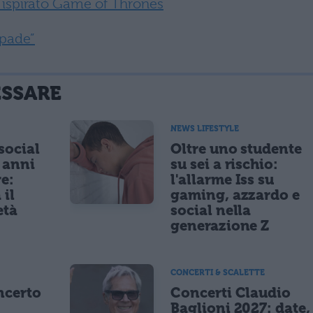
o ispirato Game of Thrones
Spade”
ESSARE
NEWS LIFESTYLE
 social
Oltre uno studente
5 anni
su sei a rischio:
re:
l'allarme Iss su
 il
gaming, azzardo e
età
social nella
generazione Z
CONCERTI & SCALETTE
ncerto
Concerti Claudio
Baglioni 2027: date,