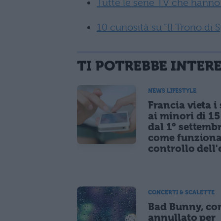
Tutte le serie TV che hann
10 curiosità su “Il Trono di 
TI POTREBBE INTER
NEWS LIFESTYLE
Francia vieta i
ai minori di 1
dal 1° settemb
come funziona
controllo dell'
CONCERTI & SCALETTE
Bad Bunny, co
annullato per