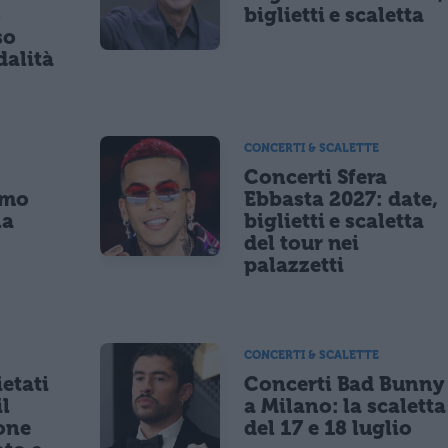
8
biglietti e scaletta
so
dalità
CONCERTI & SCALETTE
Concerti Sfera
imo
Ebbasta 2027: date,
la
biglietti e scaletta
a
del tour nei
palazzetti
CONCERTI & SCALETTE
etati
Concerti Bad Bunny
il
a Milano: la scaletta
one
del 17 e 18 luglio