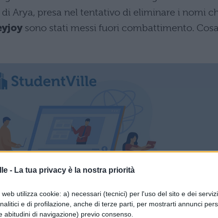
 di Arya, presa nel tentativo di eliminare i nomi c
eyjoy
sono stati messi fuori combattimento. Cos
le -
La tua privacy è la nostra priorità
web utilizza cookie: a) necessari (tecnici) per l'uso del sito e dei serviz
analitici e di profilazione, anche di terze parti, per mostrarti annunci pers
e abitudini di navigazione) previo consenso.