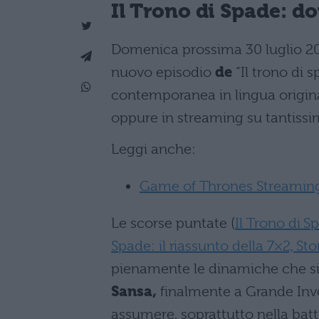
Il Trono di Spade
: d
Domenica prossima 30 luglio 20
nuovo episodio
de
“Il trono di 
contemporanea in lingua origin
oppure in streaming su tantissimi
Leggi anche:
Game of Thrones Streaming:
Le scorse puntate (
Il Trono di S
Spade: il riassunto della 7×2, S
pienamente le dinamiche che s
Sansa,
finalmente a Grande Inver
assumere, soprattutto nella batta