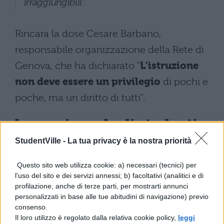
irraggiungibili“.
Rincara la dose Cesare Barbano,
responsabile organizzazione della Rete di
Genova, che ha dichiarato “
L’istruzione
non deve essere un privilegio
di pochi e
poche, ma un diritto di tutti”.
La reazione degli studenti
StudentVille -
La tua privacy è la nostra priorità
Tanta la delusione per la decisione del
Questo sito web utilizza cookie: a) necessari (tecnici) per
collegio docenti di limitare i viaggi
l'uso del sito e dei servizi annessi; b) facoltativi (analitici e di
d’istruzione solo a coloro che possono
profilazione, anche di terze parti, per mostrarti annunci
personalizzati in base alle tue abitudini di navigazione) previo
permetterselo. Hanno sottolineato come
consenso.
tale scelta rifletta una visione classista della
Il loro utilizzo è regolato dalla relativa cookie policy,
leggi