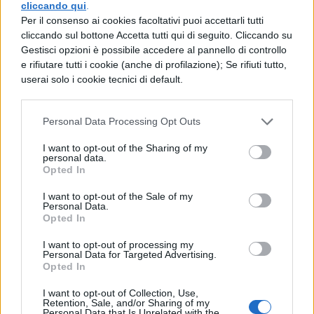
cliccando qui
.
scuola e mostri una mancanza di
Per il consenso ai cookies facoltativi puoi accettarli tutti
attenzione verso gli studenti meno
cliccando sul bottone Accetta tutti qui di seguito. Cliccando su
Gestisci opzioni è possibile accedere al pannello di controllo
abbienti. Insomma, una vera ingiustizia. I
e rifiutare tutti i cookie (anche di profilazione); Se rifiuti tutto,
ragazzi sostengono che non si possa
userai solo i cookie tecnici di default.
rimanere in silenzio di fronte a queste
disuguaglianze e che la scuola pubblica
Personal Data Processing Opt Outs
non possa permettersi di privare alcuni
I want to opt-out of the Sharing of my
personal data.
studenti di queste esperienze formative.
Opted In
Di fronte alle lamentele degli studenti il
I want to opt-out of the Sale of my
Personal Data.
Opted In
dirigente scolastico non è rimasto in
silenzio. Ha risposto sottolineando come il
I want to opt-out of processing my
Personal Data for Targeted Advertising.
viaggio d’istruzione in questione non sia da
Opted In
considerarsi come una normale gita
I want to opt-out of Collection, Use,
Retention, Sale, and/or Sharing of my
scolastica. Si tratta, bensì, di un
soggiorno
Personal Data that Is Unrelated with the