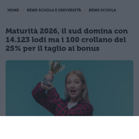
HOME
NEWS SCUOLA E UNIVERSITÀ
NEWS SCUOLA
Maturità 2026, il sud domina con
14.123 lodi ma i 100 crollano del
25% per il taglio ai bonus