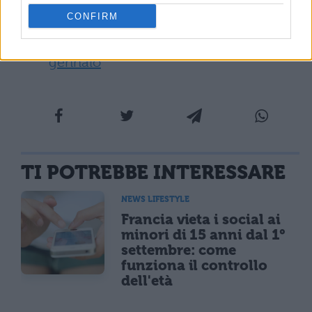
spesa
CONFIRM
Cashback di stato 2021: le regole da
gennaio
TI POTREBBE INTERESSARE
NEWS LIFESTYLE
Francia vieta i social ai
minori di 15 anni dal 1°
settembre: come
funziona il controllo
dell'età