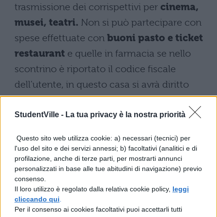
trasmissione dei corrispettivi per
cinema,
musei, teatri.
Non si può partecipare con
spese effettuate con
buoni pasto e ticket
restaurant
e quelle in farmacia se nello
scontrino è riportato il codice fiscale
dell’utente, in questo casa si avrà diritto
solo alla detrazione fiscale.
StudentVille -
La tua privacy è la nostra priorità
Lotteria degli scontrini:
come partecipare
Questo sito web utilizza cookie: a) necessari (tecnici) per
l'uso del sito e dei servizi annessi; b) facoltativi (analitici e di
profilazione, anche di terze parti, per mostrarti annunci
Alla lotteria degli scontrini possono
personalizzati in base alle tue abitudini di navigazione) previo
consenso.
partecipare tutti i maggiorenni residenti in
Il loro utilizzo è regolato dalla relativa cookie policy,
leggi
Italia che pagano con carte di credito,
cliccando qui
.
Per il consenso ai cookies facoltativi puoi accettarli tutti
prepagate, bancomat o app beni o servizi