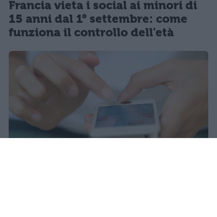
Francia vieta i social ai minori di
15 anni dal 1° settembre: come
funziona il controllo dell'età
Il 21 luglio la Francia ha approvato
una legge che vieta ai minori di
quindici anni l'accesso ai social