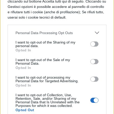
cliccando sul bottone Accetta tutti qui di seguito. Cliccando su
per almeno 1 euro di spesa presso esercenti
Gestisci opzioni è possibile accedere al pannello di controllo
e rifiutare tutti i cookie (anche di profilazione); Se rifiuti tutto,
che trasmettono telematicamente i
userai solo i cookie tecnici di default.
corrispettivi. Sono esclusi gli acquisti in
contanti, gli acquisti online, quelli per i
Personal Data Processing Opt Outs
quali si emette fattura e quelli per i quali il
I want to opt-out of the Sharing of my
cliente fornisce all’esercente il proprio
personal data.
Opted In
codice fiscale o tessera sanitaria a fini di
I want to opt-out of the Sale of my
detrazione o deduzione fiscale.
Personal Data.
Opted In
Potrebbero interessarti:
I want to opt-out of processing my
Personal Data for Targeted Advertising.
Opted In
Cashback di Natale: cos’è e come
funziona
I want to opt-out of Collection, Use,
Retention, Sale, and/or Sharing of my
Personal Data that Is Unrelated with the
Purposes for which it was collected.
Cashback: a chi spetta e tipologie di
Opted Out