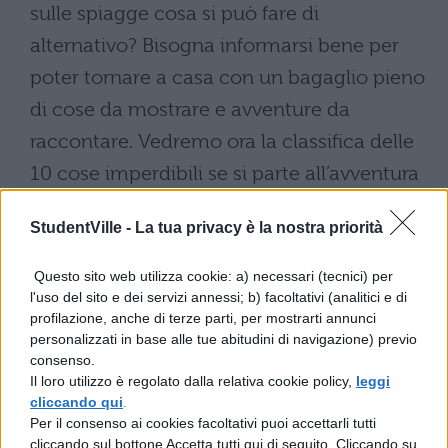
sulle spiagge cosa si può fare di
alternativo? Bisogna informarsi bene per
poter tornare a casa con un bagaglio pieno
di cose da mostrare e avventure da
raccontare. Vedremo ora la classifica delle
10 cose imperdibili se si parte all’avventura
“delle Mauritius”:
StudentVille -
La tua privacy è la nostra priorità
Port Luis, la Capitale:
Imperdibile la
Capitale, molteplici le cose da vedere e
Questo sito web utilizza cookie: a) necessari (tecnici) per
l'uso del sito e dei servizi annessi; b) facoltativi (analitici e di
non dimenticare come il centro storico
profilazione, anche di terze parti, per mostrarti annunci
circondato da “palme bottiglia”
personalizzati in base alle tue abitudini di navigazione) previo
passando per l’Aapravasi Ghat, sito
consenso.
Patrimonio dell’UNESCO dove gli
Il loro utilizzo è regolato dalla relativa cookie policy,
leggi
indiani sbarcavano nel loro esodo
cliccando qui
.
verso l’Africa.
Per il consenso ai cookies facoltativi puoi accettarli tutti
cliccando sul bottone Accetta tutti qui di seguito. Cliccando su