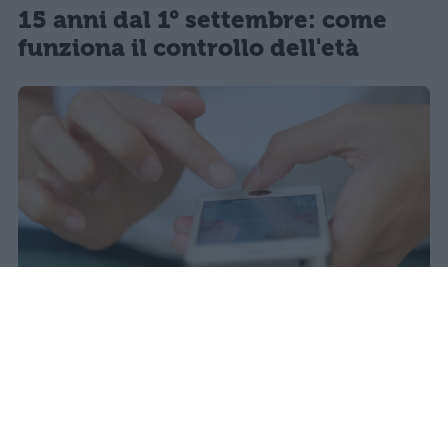
15 anni dal 1° settembre: come
funziona il controllo dell'età
Il 21 luglio la Francia ha approvato
una legge che vieta ai minori di
quindici anni l'accesso ai social
network, in vigore dal 1° settembre.