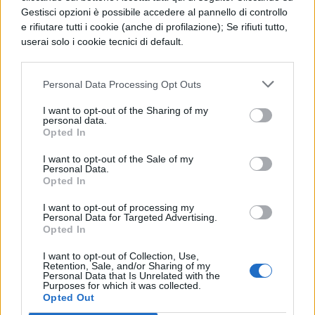
Sport, animali e attività acquatiche:
Gestisci opzioni è possibile accedere al pannello di controllo
L’Ile aux Cerfs è un vero e proprio
e rifiutare tutti i cookie (anche di profilazione); Se rifiuti tutto,
userai solo i cookie tecnici di default.
paradiso terrestre, che contiene tutto
ciò che di divertente si può fare dai
campi di golf al surf, per finire alle
Personal Data Processing Opt Outs
crociere in motoscafo e la spettacolare
barca con fondo di vetro per ammirare
I want to opt-out of the Sharing of my
personal data.
la barriera corallina.
Opted In
Rodrigues:
meta ideale per chi in
I want to opt-out of the Sale of my
Personal Data.
questo viaggio vuole sentirsi fuori dal
Opted In
mondo senza rumori e chiacchiere.
I want to opt-out of processing my
Personal Data for Targeted Advertising.
Coste Ovest:
luogo perfetto per chi
Opted In
vuole sentirsi un buon selvaggio e
passare le ore in solitudine con tavola
I want to opt-out of Collection, Use,
Retention, Sale, and/or Sharing of my
da Surf, vento e acqua.
Personal Data that Is Unrelated with the
Purposes for which it was collected.
Opted Out
Grand Bay e spiagge gemelle
: da qui