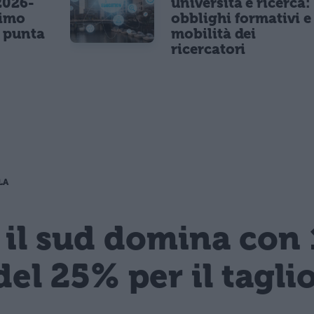
2026-
università e ricerca:
nimo
obblighi formativi e
e punta
mobilità dei
ricercatori
LA
 il sud domina con 
del 25% per il tagli