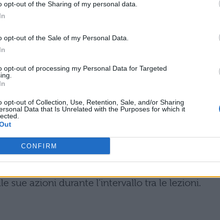
 quale il professore di religione avrebbe cercato 
o opt-out of the Sharing of my personal data.
In
no dei bulli, però, avrebbe rifiutato dicendo che,
o le ossa
. Oltre che a scuola, le aggressioni
o opt-out of the Sale of my Personal Data.
strada di ritorno a casa. Tanto da spingere una
In
di incontrare i suoi aguzzini in giro. E a usare sui
to opt-out of processing my Personal Data for Targeted
ing.
rio per non essere riconosciuto e venire deriso
In
o opt-out of Collection, Use, Retention, Sale, and/or Sharing
ersonal Data that Is Unrelated with the Purposes for which it
lected.
Si sarebbero limitati alla minaccia di fare delle no
Out
non c’era grande rispetto in classe. Uno dei due
CONFIRM
ebbe stato persino bocciato. Ma ciò non gli
la sua condotta ai danni dei ragazzi, che hanno
 sue azioni durante l’intervallo tra le lezioni.