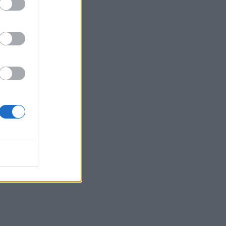
di
te