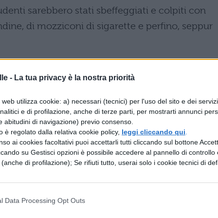
denti sarebbero stati sbeffeggiati e colpiti con
endine, di mozziconi di sigarette e perfino, seppur
 bulli spinse una delle vittime, che andò a sbatte
rtando un livido. Naturalmente i bulli sono stati
le -
La tua privacy è la nostra priorità
dover rispondere in tribunale. Due di essi hanno
web utilizza cookie: a) necessari (tecnici) per l'uso del sito e dei serviz
 terzo, che ha 22 anni, è a processo. La dirigente
analitici e di profilazione, anche di terze parti, per mostrarti annunci pers
e abitudini di navigazione) previo consenso.
assolta in quanto accertato che non fosse a
zzo è regolato dalla relativa cookie policy,
leggi cliccando qui
.
verificando.
so ai cookies facoltativi puoi accettarli tutti cliccando sul bottone Accetta
ccando su Gestisci opzioni è possibile accedere al pannello di controllo e
e (anche di profilazione); Se rifiuti tutto, userai solo i cookie tecnici di def
, affrontami se hai le palle”:
o
l Data Processing Opt Outs
attraverso il racconto di quanto avvenuto in quegli