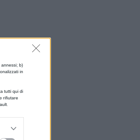
re
i annessi; b)
onalizzati in
 tutti qui di
 rifiutare
ault.