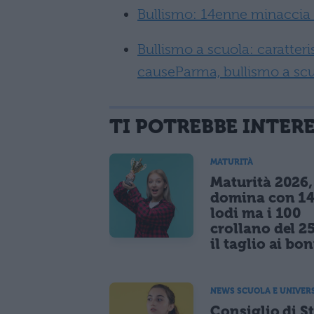
Bullismo: 14enne minaccia
Bullismo a scuola: caratteri
cause
Parma, bullismo a scu
TI POTREBBE INTER
MATURITÀ
Maturità 2026, 
domina con 14
lodi ma i 100
crollano del 2
il taglio ai bo
NEWS SCUOLA E UNIVER
Consiglio di S