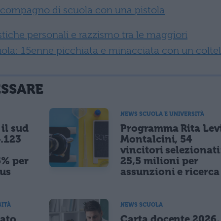
 compagno di scuola con una pistola
stiche personali e razzismo tra le maggiori
ola: 15enne picchiata e minacciata con un coltel
ESSARE
NEWS SCUOLA E UNIVERSITÀ
il sud
Programma Rita Lev
.123
Montalcini, 54
vincitori selezionati
5% per
25,5 milioni per
nus
assunzioni e ricerca
SITÀ
NEWS SCUOLA
tato
Carta docente 2026,