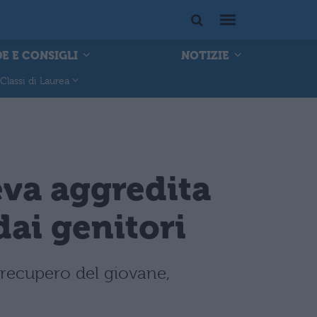
E E CONSIGLI
NOTIZIE
Classi di Laurea
eva aggredita
dai genitori
 recupero del giovane,