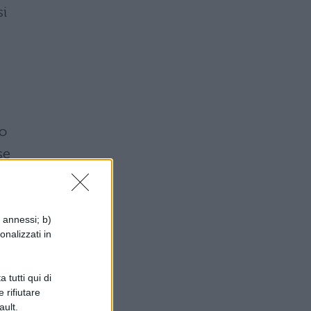
si
to
se
e
di
i annessi; b)
onalizzati in
 tutti qui di
 rifiutare
ault.