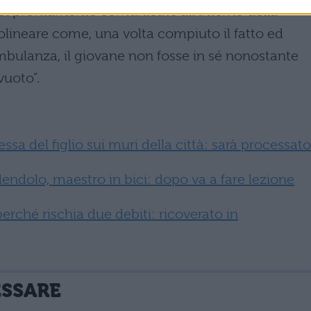
a poi prontamente comunicate all’interno della
olineare come, una volta compiuto il fatto ed
bulanza, il giovane non fosse in sé nonostante
vuoto”.
ressa del figlio sui muri della città: sarà processato
dendolo, maestro in bici: dopo va a fare lezione
perché rischia due debiti: ricoverato in
ESSARE