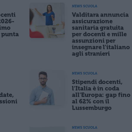
NEWS SCUOLA
centi
Valditara annuncia
2026-
assicurazione
nimo
sanitaria gratuita
e punta
per docenti e mille
assunzioni per
insegnare l'italiano
agli stranieri
NEWS SCUOLA
Stipendi docenti,
l'Italia è in coda
date,
all'Europa: gap fino
ssioni
al 62% con il
Lussemburgo
NEWS SCUOLA