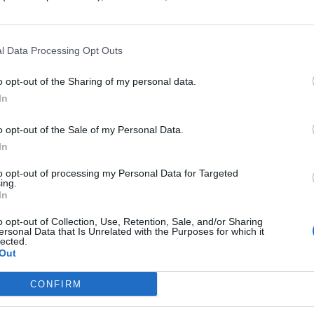
rabbia del ragazzo, la Condò continua a cercare un
ell’attacco, ma non riesce ancora a trovare una
hiarato che il giorno dell’aggressione avrebbe
l Data Processing Opt Outs
n Storia, ma l’interrogazione era stata
o opt-out of the Sharing of my personal data.
cedente assenza del ragazzo. Quindi non era
In
nte non aveva particolari debiti scolastici e non
o opt-out of the Sale of my Personal Data.
niche difficoltà, peraltro non insormontabili, eran
In
uo recente comportamento.
to opt-out of processing my Personal Data for Targeted
ing.
o il suo rammarico per
non aver ricevuto delle
In
, che ha dichiarato di aver
perdonato
e al quale
o opt-out of Collection, Use, Retention, Sale, and/or Sharing
ersonal Data that Is Unrelated with the Purposes for which it
 per il quale spera che riceva la cura adeguata. No
lected.
Out
dove nel frattempo è stato trasferito – ma piuttos
quanto alla reazione della famiglia, si è espresso
CONFIRM
o come le scuse dei genitori dello studente siano