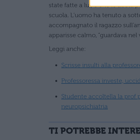
state fatte a lui, e che le abbi
scuola. L’uomo ha tenuto a sott
accompagnato il ragazzo sull’am
apparisse calmo, “guardava nel 
Leggi anche:
Scrisse insulti alla professo
Professoressa investe, ucci
Studente accoltella la prof 
neuropsichiatria
TI POTREBBE INTER