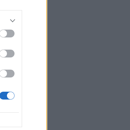
a
o
n
to