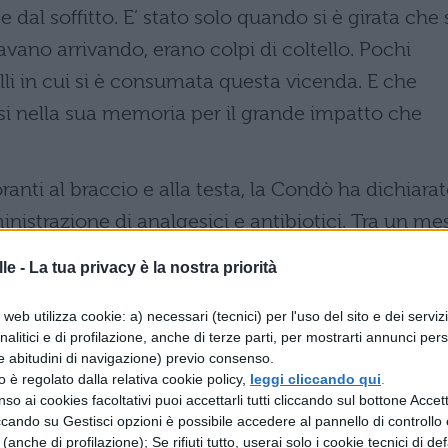
al soffitto. E’ stato solo quando si è girata che 
avano arrivando, erano colpi di coltello. Pochi
lli in cui si è consumata questa vicenda. E che
i nella sua memoria per il grande impatto che
anti al braccio e alla testa, la Condò ha dichiara
inistrazione di analgesici e antibiotici. Tra un me
rà un lungo percorso di riabilitazione. Nonostante l
le -
La tua privacy è la nostra priorità
la docente ha espresso la speranza ed il desiderio 
web utilizza cookie: a) necessari (tecnici) per l'uso del sito e dei serviz
analitici e di profilazione, anche di terze parti, per mostrarti annunci pers
e abitudini di navigazione) previo consenso.
er le mancate scuse della
zzo è regolato dalla relativa cookie policy,
leggi cliccando qui
.
so ai cookies facoltativi puoi accettarli tutti cliccando sul bottone Accetta
ccando su Gestisci opzioni è possibile accedere al pannello di controllo e
e (anche di profilazione); Se rifiuti tutto, userai solo i cookie tecnici di def