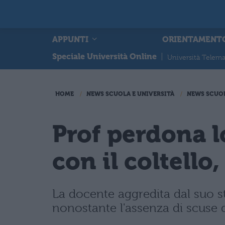
APPUNTI
ORIENTAMENT
Speciale Università Online
|
Università Telema
HOME
NEWS SCUOLA E UNIVERSITÀ
NEWS SCUO
Prof perdona l
con il coltell
La docente aggredita dal suo s
nonostante l'assenza di scuse d