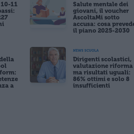
 10-11
Salute mentale dei
bassi:
giovani, il voucher
227
AscoltaMi sotto
ni
accusa: cosa preved
il piano 2025-2030
NEWS SCUOLA
della
Dirigenti scolastici,
ol
valutazione riforma
tform:
ma risultati uguali:
etenze
86% ottimi e solo 8
nza a
insufficienti