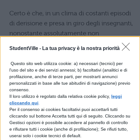
Certo è che, in un clima di costanti episodi
di derisione e presa in giro degli insegnanti,
nonostante assolutamente non
giustificabile, il gesto del professore
StudentVille -
La tua privacy è la nostra priorità
andrebbe valutato in relazione ad un
contesto sociale preoccupante
. Contesto
Questo sito web utilizza cookie: a) necessari (tecnici) per
l'uso del sito e dei servizi annessi; b) facoltativi (analitici e di
nel quale la figura dell’insegnante, un
profilazione, anche di terze parti, per mostrarti annunci
tempo stimata e quasi temuta, ha via via
personalizzati in base alle tue abitudini di navigazione) previo
consenso.
perso quell’autorevolezza che dovrebbe
Il loro utilizzo è regolato dalla relativa cookie policy,
leggi
contraddistinguerla.
cliccando qui
.
Per il consenso ai cookies facoltativi puoi accettarli tutti
cliccando sul bottone Accetta tutti qui di seguito. Cliccando su
Non sono tardate ad arrivare le impressioni
Gestisci opzioni è possibile accedere al pannello di controllo
sulla vicenda da parte della dirigenza
e rifiutare tutti i cookie (anche di profilazione); Se rifiuti tutto,
userai solo i cookie tecnici di default.
scolastica: la direzione della scuola