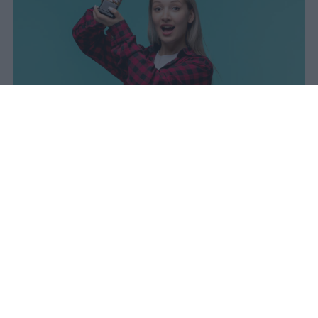
I dati ufficiali della Maturità 2026
rivelano una concentrazione di
eccellenze al sud, con Campania,
Puglia e Sicilia in testa. Cala
drasticamente la percentuale di voti
100.
sniro
Pubblicato il 7 ago 2026