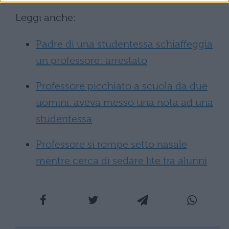
Leggi anche:
Padre di una studentessa schiaffeggia
un professore: arrestato
Professore picchiato a scuola da due
uomini. aveva messo una nota ad una
studentessa
Professore si rompe setto nasale
mentre cerca di sedare lite tra alunni