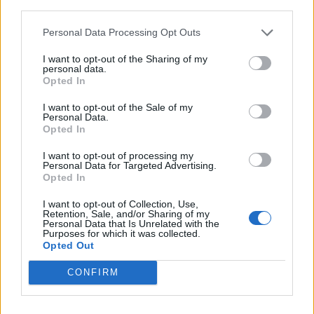
superiore di Pontedera in provincia di Pisa,
Personal Data Processing Opt Outs
nella quale si è verificato l’episodio, parla di
un “fatto gravissimo”:
I want to opt-out of the Sharing of my
personal data.
Opted In
“Un fatto del genere richiede una
I want to opt-out of the Sale of my
Personal Data.
procedura approfondita e articolata che la
Opted In
scuola ha sviluppato non appena venuta a
I want to opt-out of processing my
Personal Data for Targeted Advertising.
conoscenza dell’accaduto. Per il
Opted In
momento non vogliamo dire altro e non
I want to opt-out of Collection, Use,
Retention, Sale, and/or Sharing of my
ci interessa rendere dichiarazioni
Personal Data that Is Unrelated with the
Purposes for which it was collected.
pubbliche”.
Opted Out
CONFIRM
Sono le uniche parole divulgate dall’Istituto
di Pontedera.