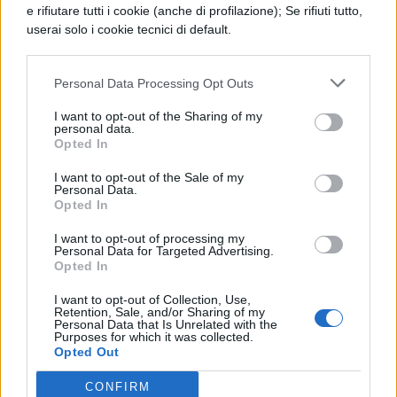
ad internet. Su moltissimi siti potete trovare
e rifiutare tutti i cookie (anche di profilazione); Se rifiuti tutto,
vestiti di Halloween, dai più comuni a quelli
userai solo i cookie tecnici di default.
più originali: principalmente Amazon ed
Personal Data Processing Opt Outs
Ebay fanno al caso vostro. Se invece non
volete spendere tanti soldi, potete anche
I want to opt-out of the Sharing of my
personal data.
utilizzare quello che avete in casa; se ad
Opted In
esempio volete vestirvi da fantasma, vi
I want to opt-out of the Sale of my
Personal Data.
servirà solamente un vecchio lenzuolo ed il
Opted In
gioco è fatto.
I want to opt-out of processing my
Personal Data for Targeted Advertising.
Potrebbero interessarti:
Opted In
I want to opt-out of Collection, Use,
Halloween 2021 Disneyland Paris: date,
Retention, Sale, and/or Sharing of my
Personal Data that Is Unrelated with the
Purposes for which it was collected.
biglietti, eventi
Opted Out
Halloween 2021 a Milano: cosa fare,
CONFIRM