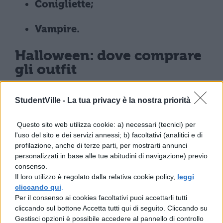
Conigliette;
Vampire.
Halloween: dove comprare
gli outfit
Dopo notti e notti passate insonne per
StudentVille -
La tua privacy è la nostra priorità
scegliere il costume di Halloween, avete
Questo sito web utilizza cookie: a) necessari (tecnici) per
finalmente scelto quale indossare ma non
l'uso del sito e dei servizi annessi; b) facoltativi (analitici e di
sapete dove acquistarlo? Vi aiutiamo noi. In
profilazione, anche di terze parti, per mostrarti annunci
personalizzati in base alle tue abitudini di navigazione) previo
varie città e paesi esistono dei negozi fisici
consenso.
appositi per costumi da feste. Se invece
Il loro utilizzo è regolato dalla relativa cookie policy,
leggi
cliccando qui
.
non avete tempo di andare o non esiste
Per il consenso ai cookies facoltativi puoi accettarli tutti
nella vostra città, vi consigliamo di affidarvi
cliccando sul bottone Accetta tutti qui di seguito. Cliccando su
Gestisci opzioni è possibile accedere al pannello di controllo