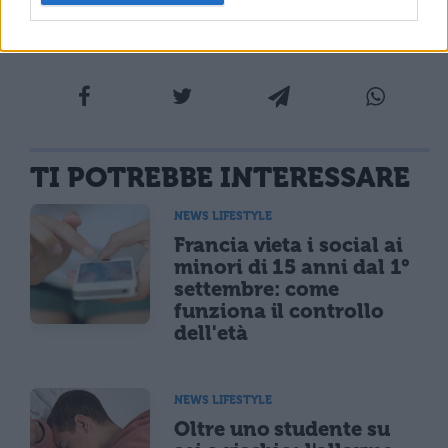
eventi e idee
TI POTREBBE INTERESSARE
NEWS LIFESTYLE
Francia vieta i social ai
minori di 15 anni dal 1°
settembre: come
funziona il controllo
dell'età
NEWS LIFESTYLE
Oltre uno studente su