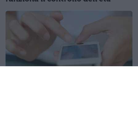
Il 21 luglio la Francia ha approvato
una legge che vieta ai minori di
quindici anni l'accesso ai social
network, in vigore dal 1° settembre.
Redazione Studentville