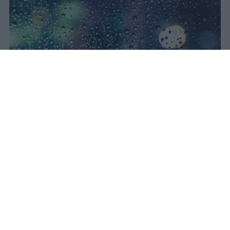
Il concerto di Bad Bunny
all'Ippodromo La Maura è stato
interrotto dopo trenta minuti a
causa di una supercella. Live Nation
garantisce rimborso integrale con
diritti di prevendita inclusi.
Redazione Studentville
Pubblicato il 24 lug 2026