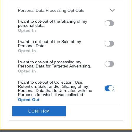
Secondo Settore Capofila Numerato /
Personal Data Processing Opt Outs
Full Price: 80.50 € + Commissioni
I want to opt-out of the Sharing of my
personal data.
Secondo Settore Capofila Numerato /
Opted In
Full Price + Collector Ticket: 86.45 € +
I want to opt-out of the Sale of my
Commissioni
Personal Data.
Opted In
Terzo Settore Numerato / Full Price:
I want to opt-out of processing my
Personal Data for Targeted Advertising.
69.00 € + Commissioni
Opted In
I want to opt-out of Collection, Use,
Terzo Settore Numerato / Full Price +
Retention, Sale, and/or Sharing of my
Personal Data that Is Unrelated with the
Collector Ticket: 74.95 € +
Purposes for which it was collected.
Opted Out
Commissioni
CONFIRM
Terzo Settore Capofila Numerato / Full
Price: 74.75 € + Commissioni