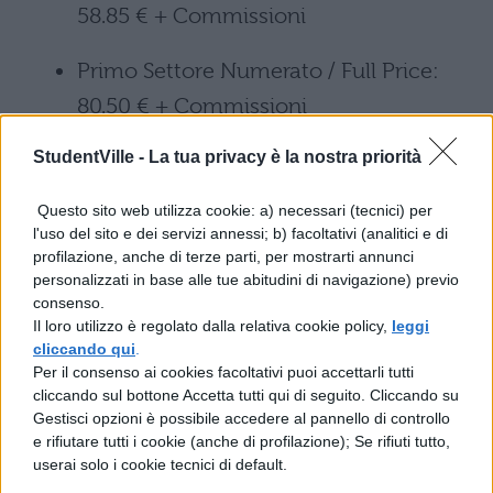
58.85 € + Commissioni
Primo Settore Numerato / Full Price:
80.50 € + Commissioni
StudentVille -
La tua privacy è la nostra priorità
Primo Settore Numerato / Full Price +
Collector Ticket: 86.45 € +
Questo sito web utilizza cookie: a) necessari (tecnici) per
Commissioni
l'uso del sito e dei servizi annessi; b) facoltativi (analitici e di
profilazione, anche di terze parti, per mostrarti annunci
personalizzati in base alle tue abitudini di navigazione) previo
Secondo Settore Numerato / Full Price:
consenso.
74.75 € + Commissioni
Il loro utilizzo è regolato dalla relativa cookie policy,
leggi
cliccando qui
.
Per il consenso ai cookies facoltativi puoi accettarli tutti
Secondo Settore Numerato / Full Price
cliccando sul bottone Accetta tutti qui di seguito. Cliccando su
+ Collector Ticket: 80.70 € +
Gestisci opzioni è possibile accedere al pannello di controllo
e rifiutare tutti i cookie (anche di profilazione); Se rifiuti tutto,
Commissioni
userai solo i cookie tecnici di default.