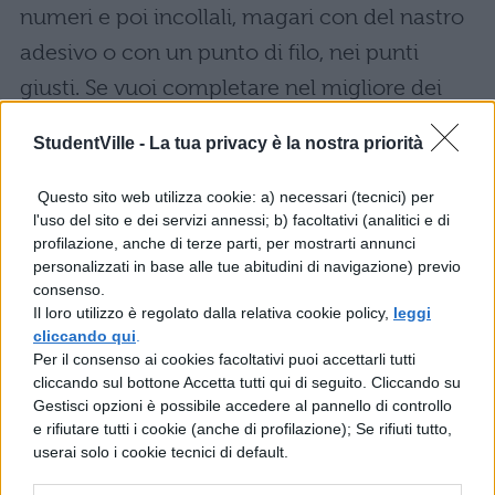
numeri e poi incollali, magari con del nastro
adesivo o con un punto di filo, nei punti
giusti. Se vuoi completare nel migliore dei
modi il tuo costume non fare mancare
StudentVille -
La tua privacy è la nostra priorità
alcuni accessori, i tipici oggetti di scena della
serie come un sacco di biglie, ad esempio.
Questo sito web utilizza cookie: a) necessari (tecnici) per
l'uso del sito e dei servizi annessi; b) facoltativi (analitici e di
profilazione, anche di terze parti, per mostrarti annunci
Come realizzare il costume da
personalizzati in base alle tue abitudini di navigazione) previo
guardia di Squid Game
consenso.
Il loro utilizzo è regolato dalla relativa cookie policy,
leggi
Anche il
costume da guardia
è
cliccando qui
.
Per il consenso ai cookies facoltativi puoi accettarli tutti
semplicissimo. Probabilmente, tra i due
cliccando sul bottone Accetta tutti qui di seguito. Cliccando su
preferisci questo. Allora, dovresti indossare
Gestisci opzioni è possibile accedere al pannello di controllo
e rifiutare tutti i cookie (anche di profilazione); Se rifiuti tutto,
una tuta rossa con cappuccio, apribile
userai solo i cookie tecnici di default.
davanti con una zip, con una cintura nera