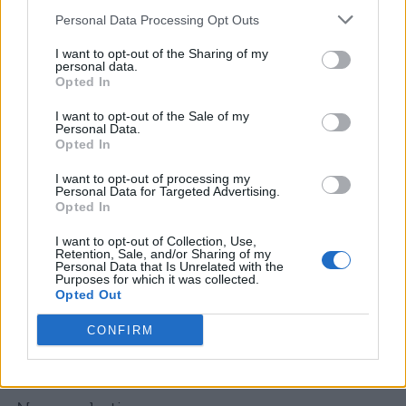
alla vita. Nulla di più. Questo costume non
Personal Data Processing Opt Outs
prevede un numero ma delle maschere nere
I want to opt-out of the Sharing of my
con un triangolo, un cerchio o un quadrato
personal data.
Opted In
sul davanti. E, come ben sai, le guardie si
I want to opt-out of the Sale of my
portano sempre dietro delle armi
Personal Data.
Opted In
abbastanza ingombranti.
I want to opt-out of processing my
Personal Data for Targeted Advertising.
Per
travestirti da guardia di Squid Game
Opted In
per Halloween
, cerca una tuta rossa (anche
I want to opt-out of Collection, Use,
da ginnastica, purché dotata di un
Retention, Sale, and/or Sharing of my
Personal Data that Is Unrelated with the
Purposes for which it was collected.
cappuccio). In quanto alla maschera, opta
Opted Out
per una da scherma sulla quale applicare il
CONFIRM
tuo triangolo (o altra forma) facilmente con
del nastro adesivo bianco. Sei pronto!