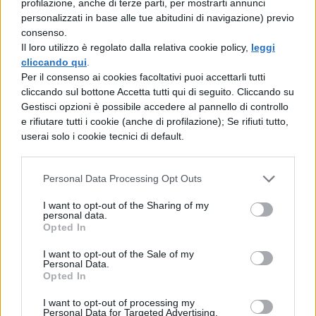
profilazione, anche di terze parti, per mostrarti annunci
Innanzitutto è doveroso dire che Doctor
personalizzati in base alle tue abitudini di navigazione) previo
Strange
è diretto da
Scott Derrickson
e
consenso.
Il loro utilizzo è regolato dalla relativa cookie policy,
leggi
prodotto da
Kevin Feige
, presidente dei
cliccando qui
.
Per il consenso ai cookies facoltativi puoi accettarli tutti
Marvel Studios. Il protagonista è interpretato
cliccando sul bottone Accetta tutti qui di seguito. Cliccando su
da
Benedict Cumberbatch
e nel cast anche
Gestisci opzioni è possibile accedere al pannello di controllo
e rifiutare tutti i cookie (anche di profilazione); Se rifiuti tutto,
Chiwetel Ejiofor, Rachel McAdams,
userai solo i cookie tecnici di default.
Benedict Wong, Michael Stuhlbarg,
Benjamin Bratt, Scott Adkins, Mads
Personal Data Processing Opt Outs
Mikkelsen, Tilda Swinton
.
I want to opt-out of the Sharing of my
personal data.
Leggi anche:
Opted In
I want to opt-out of the Sale of my
Captain Marvel: teaser trailer, trama,
Personal Data.
Opted In
personaggi
I want to opt-out of processing my
Personal Data for Targeted Advertising.