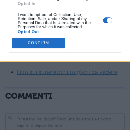
Guardiani della Galassia 3: uscita, cast,
Opted In
anticipazioni
I want to opt-out of Collection, Use,
Retention, Sale, and/or Sharing of my
Personal Data that Is Unrelated with the
Ant-Man and the Wasp streaming: dove
Purposes for which it was collected.
Opted Out
vederlo
CONFIRM
Ant-Man and the Wasp: uscita, trailer,
trama
Film sui supereroi: i migliori da vedere
COMMENTI