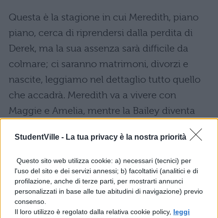
Questa è la stagione in cui Meredith, piano
piano, cerca di riprendersi dalla perdita di
Derek, ma la sua assenza sarà difficile da
colmare; ci saranno matrimoni, divorzi e
nascite, leggiamo nel dettaglio tutto quello
che accadrà. Meredith va a vivere con
Maggie e Amelia, mentre la Bailey diventa
capo dell’ospedale e nomina Meredith
StudentVille -
La tua privacy è la nostra priorità
primario di Chirurgia Generale. Jackson ed
April divorziano e poco dopo i due scoprono
Questo sito web utilizza cookie: a) necessari (tecnici) per
l'uso del sito e dei servizi annessi; b) facoltativi (analitici e di
che April è incinta. Callie e Arizona vendono
profilazione, anche di terze parti, per mostrarti annunci
la casa e la Torres intraprende una relazione
personalizzati in base alle tue abitudini di navigazione) previo
consenso.
con Penny Blake. Jo rifiuta di sposare Alex in
Il loro utilizzo è regolato dalla relativa cookie policy,
leggi