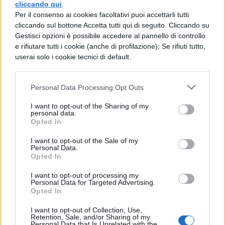
quanto è già sposata con un uomo violento
cliccando qui
.
Per il consenso ai cookies facoltativi puoi accettarli tutti
che non le concede il divorzio. Meredith
cliccando sul bottone Accetta tutti qui di seguito. Cliccando su
inizia una relazione con l’oncologo Will
Gestisci opzioni è possibile accedere al pannello di controllo
e rifiutare tutti i cookie (anche di profilazione); Se rifiuti tutto,
Thorphe, ma non è semplice dimenticare
userai solo i cookie tecnici di default.
Derek. Inizia però una relazione con Nathan
Riggs, che si scopre essere l’ex fidanzato
Personal Data Processing Opt Outs
della sorella di Owen, scomparsa dopo un
I want to opt-out of the Sharing of my
incidente con l’elicottero. Owen e Amelia
personal data.
Opted In
iniziano una relazione mentre Arizona e la
I want to opt-out of the Sale of my
Torres finiscono in tribunale per
Personal Data.
Opted In
l’affidamento della figlia: vince Arizona.
I want to opt-out of processing my
Amelia sposa Owen e durante il matrimonio
Personal Data for Targeted Advertising.
Opted In
April entra in travaglio e partorisce una
bambina. Alex litiga con Jo e tornato a casa
I want to opt-out of Collection, Use,
Retention, Sale, and/or Sharing of my
Personal Data that Is Unrelated with the