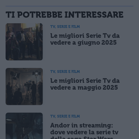
La tua email sarà utilizzata per comunicarti se qualcuno risponde al tuo commento e non
TI POTREBBE INTERESSARE
sarà pubblicata. Dichiari di avere preso visione e di accettare quanto previsto dalla
informativa privacy
. Pubblicando questo commento dai il consenso affinché un cookie
salvi i tuoi dati (nome, email) per il prossimo commento.
TV, SERIE E FILM
Le migliori Serie Tv da
Ho letto e acconsento l'
informativa
sulla privacy
CONFERMA E PUBBLICA
vedere a giugno 2025
Acconsento all'uso dei miei dati da parte di terzi per finalità di
marketing diretto con modalità automatizzate o tradizionali
TV, SERIE E FILM
Le migliori Serie Tv da
vedere a maggio 2025
TV, SERIE E FILM
Andor in streaming:
dove vedere la serie tv