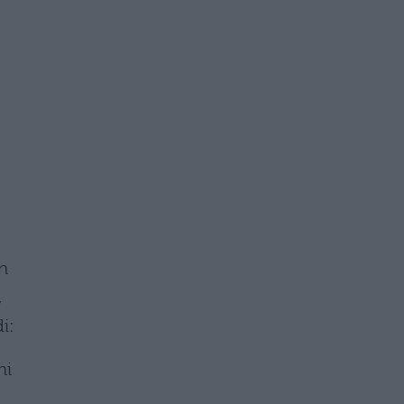
en
,
i:
ni