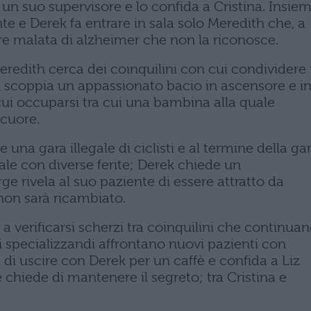
 un suo supervisore e lo confida a Cristina. Insie
e e Derek fa entrare in sala solo Meredith che, a
dre malata di alzheimer che non la riconosce.
redith cerca dei coinquilini con cui condividere i
k scoppia un appassionato bacio in ascensore e i
 cui occuparsi tra cui una bambina alla quale
 cuore.
e una gara illegale di ciclisti e al termine della ga
dale con diverse ferite; Derek chiede un
 rivela al suo paziente di essere attratto da
on sarà ricambiato.
 a verificarsi scherzi tra coinquilini che continua
 specializzandi affrontano nuovi pazienti con
di uscire con Derek per un caffè e confida a Liz
 chiede di mantenere il segreto; tra Cristina e