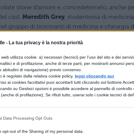
stacolate storie d’amore e, concedetemelo, anche p
del cast.
Meredith Grey
, studentessa di medicina
nel gruppo di tirocinanti di medicina e chirurgia d
me importante, in quanto sua madre è
Ellis Grey
,
le -
La tua privacy è la nostra priorità
a in chirurgia generale. A Seattle va a vivere in u
vide quest’esperienza con giovani coetanei alle
web utilizza cookie: a) necessari (tecnici) per l'uso del sito e dei serviz
analitici e di profilazione, anche di terze parti, per mostrarti annunci pers
 così via. La sera prima dell’inizio del tirocinio,
e abitudini di navigazione) previo consenso.
e con cui trascorre la notte per scoprire, il gior
zzo è regolato dalla relativa cookie policy,
leggi cliccando qui
.
so ai cookies facoltativi puoi accettarli tutti cliccando sul bottone Accetta
epherd
, neurochirurgo del Seattle Hospital e suo
ccando su Gestisci opzioni è possibile accedere al pannello di controllo e
indi, affrontare diversi problemi sul lavoro legati
e (anche di profilazione); Se rifiuti tutto, userai solo i cookie tecnici di def
che aumenteranno con la malattia della madre e
 suoi compagni di tirocinio condivideranno con lei
l Data Processing Opt Outs
nche lei una relazione con un suo superiore, il
lveriamo insieme tutti gli episodi.
o opt-out of the Sharing of my personal data.