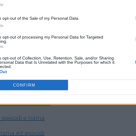
In
ni leggi qui:
o opt-out of the Sale of my Personal Data.
In
: trama ed episodi
to opt-out of processing my Personal Data for Targeted
trama ed episodi
ing.
In
 trama ed episodi
o opt-out of Collection, Use, Retention, Sale, and/or Sharing
ersonal Data that Is Unrelated with the Purposes for which it
lected.
 trama ed episodi
Out
CONFIRM
trama ed episodi
: trama ed episodi
 episodi e trama
rama ed episodi