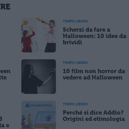
La tua email sarà utilizzata per comunicarti se qualcuno risponde al tuo commento e non sarà pubblicata. Dichiari di avere preso visione e di accettare quanto previsto dalla
ARE
 un cookie salvi i tuoi dati (nome, email) per il prossimo commento.
TEMPO LIBERO
Scherzi da fare a
lità di marketing diretto con modalità automatizzate o tradizionali
Halloween: 10 idee da
brividi
TEMPO LIBERO
ween
10 film non horror da
tte
vedere ad Halloween
TEMPO LIBERO
Perché si dice Addio?
5
Origini ed etimologia
da e