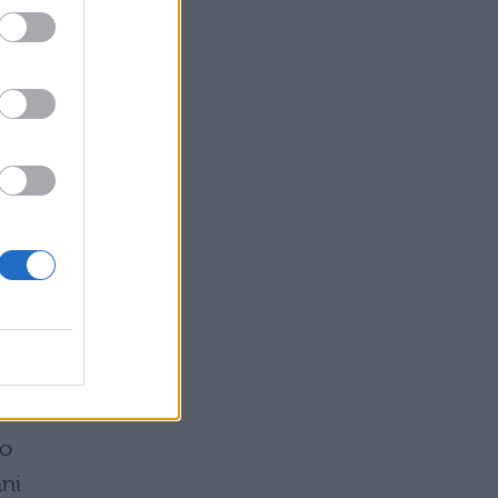
eso
sse
 e
so
nni