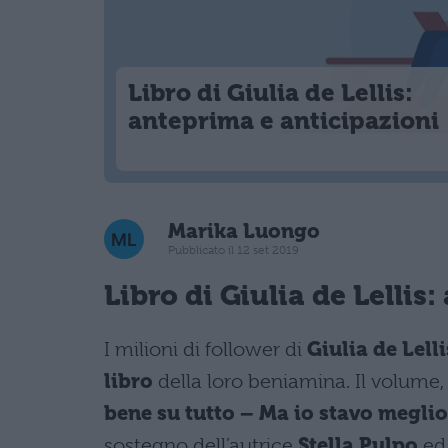
Libro di Giulia de Lellis:
anteprima e anticipazioni
Marika Luongo
Pubblicato il 12 set 2019
Libro di
Giulia de Lellis
:
I milioni di follower di
Giulia de Lelli
libro
della loro beniamina. Il volume, 
bene su tutto – Ma io stavo meglio
sostegno dell’autrice
Stella Pulpo
ed 