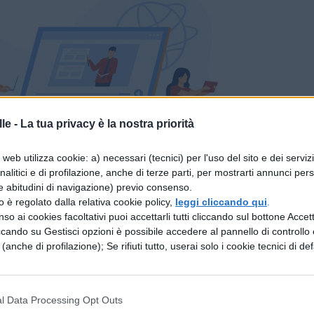
le -
La tua privacy è la nostra priorità
web utilizza cookie: a) necessari (tecnici) per l'uso del sito e dei serviz
analitici e di profilazione, anche di terze parti, per mostrarti annunci pers
e abitudini di navigazione) previo consenso.
: le anteprime su Instagram
zzo è regolato dalla relativa cookie policy,
leggi cliccando qui
.
so ai cookies facoltativi puoi accettarli tutti cliccando sul bottone Accetta
ccando su Gestisci opzioni è possibile accedere al pannello di controllo e
bro di Giulia de Lellis, cominciano a girare
e (anche di profilazione); Se rifiuti tutto, userai solo i cookie tecnici di def
 c’è chi addirittura afferma che verrà svelata
e nel tradimento di Andrea Damante. Voci di
l Data Processing Opt Outs
 ha lanciato delle
anteprime
sul suo account