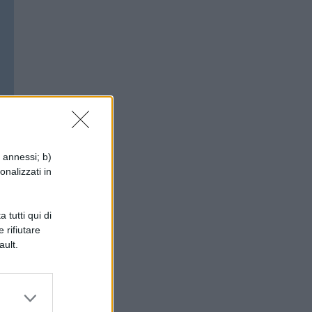
i annessi; b)
onalizzati in
 tutti qui di
 rifiutare
ault.