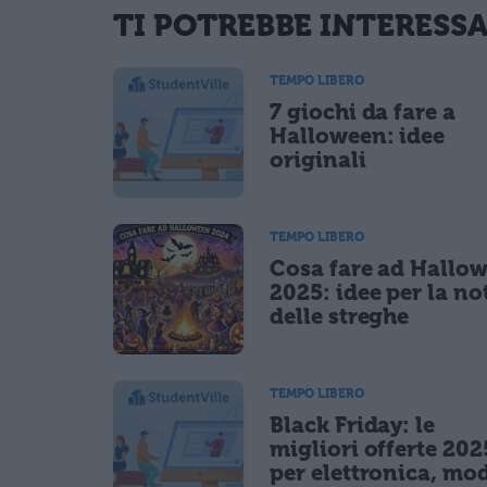
TI POTREBBE INTERESS
informativa privacy
. Pubblicando questo commento dai il consenso affinché
Ho letto e acconsento l'
informativa
sulla privacy
TEMPO LIBERO
CONFERMA E PUBBLICA
7 giochi da fare a
Acconsento all'uso dei miei dati da parte di terzi per fina
Halloween: idee
originali
TEMPO LIBERO
Cosa fare ad Hallo
2025: idee per la no
delle streghe
TEMPO LIBERO
Black Friday: le
migliori offerte 202
per elettronica, mo