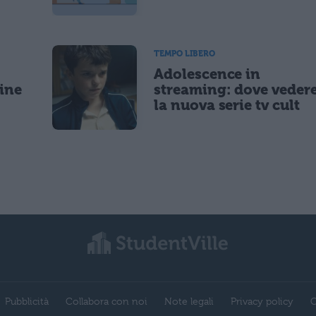
TEMPO LIBERO
Adolescence in
gine
streaming: dove veder
la nuova serie tv cult
Pubblicità
Collabora con noi
Note legali
Privacy policy
C