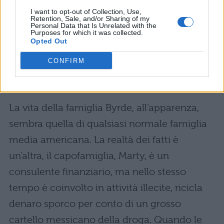
da Charlie Tahan.
I want to opt-out of Collection, Use,
Retention, Sale, and/or Sharing of my
Non perdere:
Ozark 2 streaming: come
Personal Data that Is Unrelated with the
Purposes for which it was collected.
vederlo
Opted Out
CONFIRM
Prima stagione Ozark: il
riassunto
La vita della famiglia Byrde, all’apparenza,
sembra quella di qualsiasi normale famiglia
media americana. La realtà dei fatti è
un’altra, il capofamiglia, Marty, è un
consulente finanziario, ma nello stesso
tempo è coinvolto in attività illecite, ricicla
denaro sporco per conto di un grosso
cartello messicano della droga. Quando le