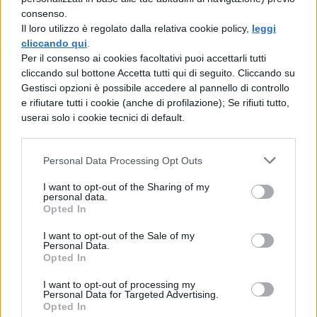
Ruth Langmore
(stagione 1-in corso),
consenso.
interpretata da Julia Garner;
Il loro utilizzo è regolato dalla relativa cookie policy,
leggi
cliccando qui
.
Rachel Garrison
(stagione 1-in corso),
Per il consenso ai cookies facoltativi puoi accettarli tutti
interpretata da Jordana Spiro;
cliccando sul bottone Accetta tutti qui di seguito. Cliccando su
Gestisci opzioni è possibile accedere al pannello di controllo
Roy Petty
(stagioni 1-2), interpretato
e rifiutare tutti i cookie (anche di profilazione); Se rifiuti tutto,
da Jason Butler Harner;
userai solo i cookie tecnici di default.
Camino Del Rio
(stagione 1),
interpretato da Esai Morales;
Personal Data Processing Opt Outs
I want to opt-out of the Sharing of my
Jacob Snell
(stagioni 1-2), interpretato
personal data.
da Peter Mullan;
Opted In
Darlene Snell
(stagione 1-in corso),
I want to opt-out of the Sale of my
Personal Data.
interpretata da Lisa Emery;
Opted In
Wyatt Langmore
(stagione 2-in corso,
I want to opt-out of processing my
Personal Data for Targeted Advertising.
ricorrente stagione 1), interpretato
Opted In