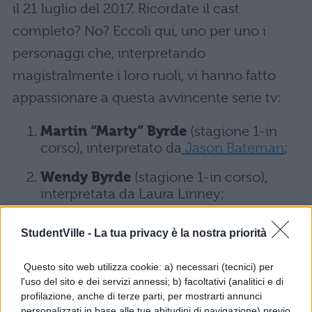
il 21 luglio del 2017. Ricordate il cast
completo? No? Eccoli qui, uno per uno i
personaggi che, interpretando
magistralmente i loro ruoli, vi hanno fatto
appassionare a questa avvincente serie tv:
Martin “Marty” Byrde
(stagione 1-in
corso), interpretato da
Jason Bateman
;
Wendy Byrde
(stagione 1-in corso),
interpretata da Laura Linney;
Charlotte Byrde
(stagione 1-in corso),
StudentVille -
La tua privacy è la nostra priorità
interpretata da
Sofia Hublitz
;
Questo sito web utilizza cookie: a) necessari (tecnici) per
Jonah Byrde
(stagione 1-in corso),
l'uso del sito e dei servizi annessi; b) facoltativi (analitici e di
interpretato da Skylar Gaertner;
profilazione, anche di terze parti, per mostrarti annunci
personalizzati in base alle tue abitudini di navigazione) previo