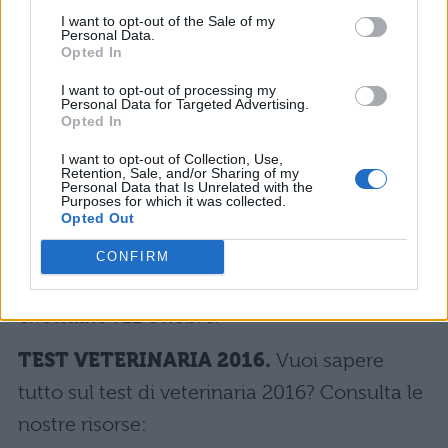
I want to opt-out of the Sale of my
la prova d’ingresso. Se invece hai ottenuto
Personal Data.
Opted In
più di 20 punti, allora dovrai attendere fino al
4 ottobre
per conoscere la tua sorte: in
I want to opt-out of processing my
Personal Data for Targeted Advertising.
Opted In
questa data il Miur pubblicherà infatti la
graduatoria nazionale per veterinaria,
I want to opt-out of Collection, Use,
Retention, Sale, and/or Sharing of my
consultabile sempre nella tua area privata di
Personal Data that Is Unrelated with the
Purposes for which it was collected.
Universitaly. Se non hai ottenuto un
posto
Opted Out
disponibile
, non ti resta che aspettare gli
CONFIRM
scorrimenti,
il primo dei quali sarà
effettuato l’11 ottobre.
TEST VETERINARIA 2016.
Vuoi sapere
tutto sul test di veterinaria 2016? Consulta le
nostre risorse: