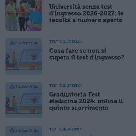
Università senza test
Ho letto e acconsento l'
informativa
sulla privacy
CONFERMA E PUBBLICA
d’ingresso 2026-2027: le
facoltà a numero aperto
Acconsento all'uso dei miei dati da parte di terzi per finalità di
marketing diretto con modalità automatizzate o tradizionali
TEST D'INGRESSO
Cosa fare se non si
supera il test d’ingresso?
TEST D'INGRESSO
Graduatoria Test
Medicina 2024: online il
quinto scorrimento
TEST D'INGRESSO