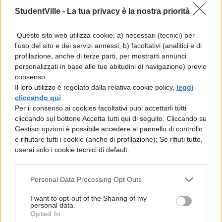
capire qual è il punteggio minimo per
StudentVille -
La tua privacy è la nostra priorità
entrare in ciascuna Università.
Questo sito web utilizza cookie: a) necessari (tecnici) per
Se hai ancora dubbi sulla prova, leggi:
Test
l'uso del sito e dei servizi annessi; b) facoltativi (analitici e di
Veterinaria 2016: domande e risposte esatte
profilazione, anche di terze parti, per mostrarti annunci
personalizzati in base alle tue abitudini di navigazione) previo
TEST VETERINARIA 2016: I RISULTATI.
Il
consenso.
Il loro utilizzo è regolato dalla relativa cookie policy,
leggi
tuo punteggio personale ti sarà comunicato
cliccando qui
.
invece il
29 settembre
sulla tua pagina
Per il consenso ai cookies facoltativi puoi accettarli tutti
cliccando sul bottone Accetta tutti qui di seguito. Cliccando su
personale Universitaly con le foto del
Gestisci opzioni è possibile accedere al pannello di controllo
e rifiutare tutti i cookie (anche di profilazione); Se rifiuti tutto,
compito che hai sostenuto annesse. Se non
userai solo i cookie tecnici di default.
hai ottenuto il punteggio minimo per entrare
in graduatoria, devi metterti l’animo in pace
Personal Data Processing Opt Outs
e valutare la possibilità di iscriverti a una
I want to opt-out of the Sharing of my
facoltà alternativa o di fare ricorso nel caso
personal data.
Opted In
tu abbia assistito a delle irregolarità durante