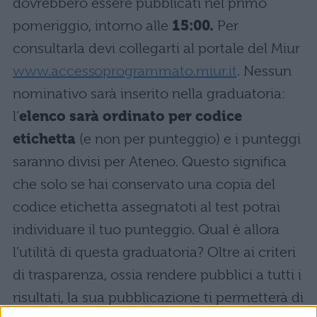
dovrebbero essere pubblicati nel primo
pomeriggio, intorno alle
15:00.
Per
consultarla devi collegarti al portale del Miur
www.accessoprogrammato.miur.it
. Nessun
nominativo sarà inserito nella graduatoria:
l’
elenco sarà ordinato per codice
etichetta
(e non per punteggio) e i punteggi
saranno divisi per Ateneo. Questo significa
che solo se hai conservato una copia del
codice etichetta assegnatoti al test potrai
individuare il tuo punteggio. Qual è allora
l’utilità di questa graduatoria? Oltre ai criteri
di trasparenza, ossia rendere pubblici a tutti i
risultati, la sua pubblicazione ti permetterà di