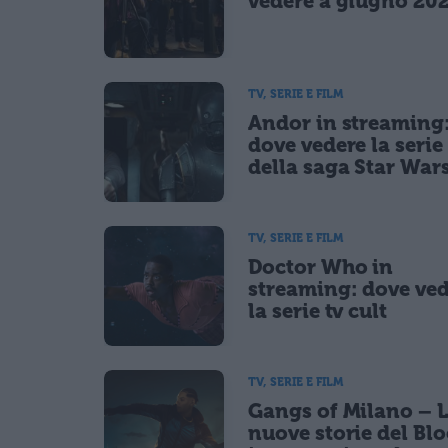
vedere a giugno 20
TV, SERIE E FILM
Andor in streaming
dove vedere la serie 
della saga Star War
TV, SERIE E FILM
Doctor Who in
streaming: dove ve
la serie tv cult
TV, SERIE E FILM
Gangs of Milano – 
nuove storie del Bl