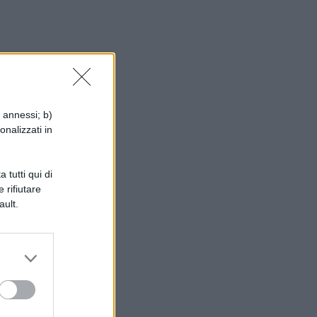
i annessi; b)
i,
onalizzati in
ity
 tutti qui di
 rifiutare
ault.
li