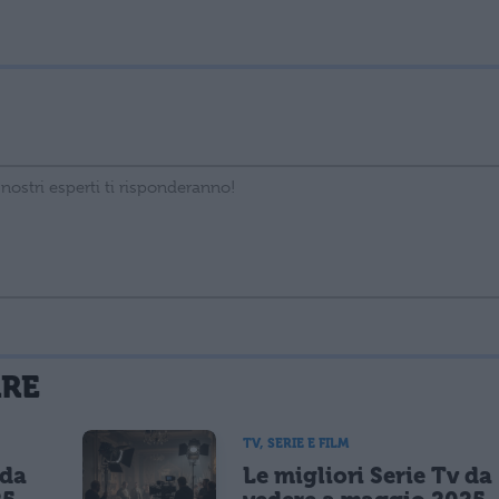
La tua email sarà utilizzata per comunicarti se qualcuno risponde al tuo commento e non sarà pubblicata. Dichiari di avere preso visione e di accettare quanto previsto dalla
ARE
 un cookie salvi i tuoi dati (nome, email) per il prossimo commento.
TV, SERIE E FILM
 da
Le migliori Serie Tv da
lità di marketing diretto con modalità automatizzate o tradizionali