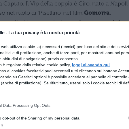
Caputo. Il Vip della coppia è Ciro, nato a Napoli
 nel ruolo di ‘Pisellino’ nel film
Gomorra
.
altri film e serie tv, tra cui Il ragioniere della
 Enzo Tortora – Dove eravamo rimasti? (Ricky
le -
La tua privacy è la nostra priorità
 (Alexis Sweet, 2013), L’oro di Scampia (Marco
web utilizza cookie: a) necessari (tecnici) per l'uso del sito e dei serviz
etti Bros, 2014), La vita promessa (Ricky Tognazz
analitici e di profilazione, anche di terze parti, per mostrarti annunci pers
evisivi: come concorrente della ‘
Fattoria
‘, il real
e abitudini di navigazione) previo consenso.
zzo è regolato dalla relativa cookie policy,
leggi cliccando qui
.
ale 5 ed è stato opinionista di
‘Pomeriggio 5’.
so ai cookies facoltativi puoi accettarli tutti cliccando sul bottone Accetta
una studentessa di giurisprudenza, non ha mai
ccando su Gestisci opzioni è possibile accedere al pannello di controllo e
e (anche di profilazione); Se rifiuti tutto, userai solo i cookie tecnici di def
ivo, ma con i suoi occhi azzurri e i lunghi capel
strada in questo mondo.
l Data Processing Opt Outs
on Island Vip 2019: perché
ma?
o opt-out of the Sharing of my personal data.
In