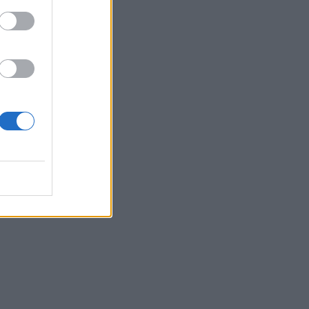
te
o
ta