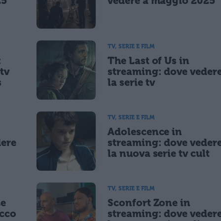
25
vedere a maggio 2025
TV, SERIE E FILM
:
The Last of Us in
tv
streaming: dove veder
s
la serie tv
TV, SERIE E FILM
Adolescence in
dere
streaming: dove veder
la nuova serie tv cult
TV, SERIE E FILM
Le
Sconfort Zone in
occo
streaming: dove veder