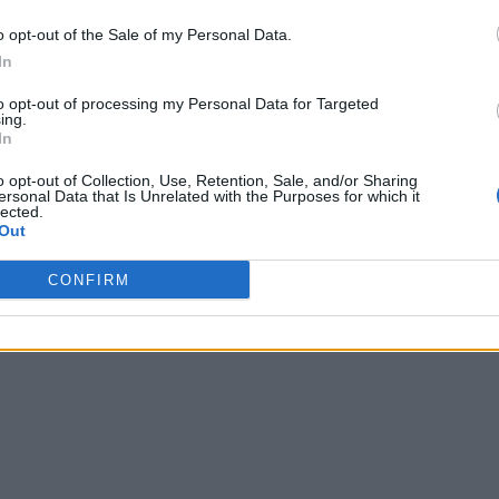
i, la loro è una storia solida con delle importanti
o opt-out of the Sale of my Personal Data.
Federica, dopo aver scoperto che il fidanzato sen
In
i alla prova per capire se sia effettivamente l’uom
to opt-out of processing my Personal Data for Targeted
ing.
dichiara follemente innamorato della sua Federica e
In
elazione. I due sono usciti durante la prima punta
o opt-out of Collection, Use, Retention, Sale, and/or Sharing
illaggio delle fidanzate non sopportando la
ersonal Data that Is Unrelated with the Purposes for which it
lected.
Out
enta.
CONFIRM
 1 puntata
ancora insieme?