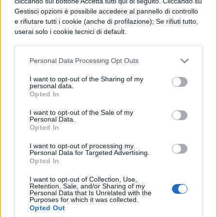
cliccando sul bottone Accetta tutti qui di seguito. Cliccando su
TEST INGRESSO
Gestisci opzioni è possibile accedere al pannello di controllo
ARCHITETTURA 2019:
e rifiutare tutti i cookie (anche di profilazione); Se rifiuti tutto,
BANDO
userai solo i cookie tecnici di default.
Anche in questo caso la prova consisterà in
Personal Data Processing Opt Outs
60 questi a risposta multipla da svolgere in
I want to opt-out of the Sharing of my
personal data.
100 minuti. La data del test è fissata per il 5
Opted In
settembre alle ore 11.00. Le iscrizioni
I want to opt-out of the Sale of my
Personal Data.
avverranno sul sito Universitaly dal 17 giugno
Opted In
al 9 luglio, mentre la graduatoria nazionale
I want to opt-out of processing my
sarà pubblicata l’1 ottobre. Scopri di più:
Personal Data for Targeted Advertising.
Opted In
Test Architettura 2019: il bando del Miur
I want to opt-out of Collection, Use,
Retention, Sale, and/or Sharing of my
Personal Data that Is Unrelated with the
Purposes for which it was collected.
TEST PROFESSIONI
Opted Out