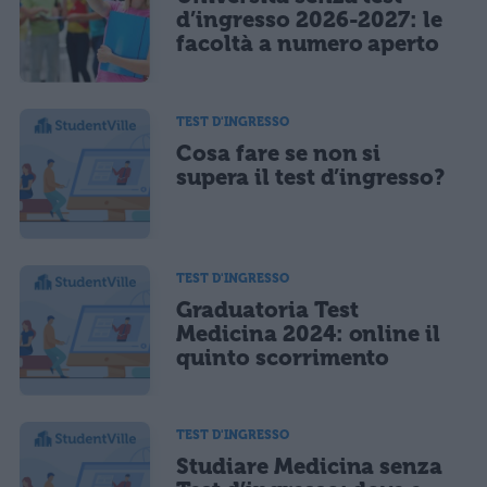
CONFERMA E PUBBLICA
d’ingresso 2026-2027: le
facoltà a numero aperto
Acconsento all'uso dei miei dati da parte di terzi per finalità di
marketing diretto con modalità automatizzate o tradizionali
TEST D'INGRESSO
Cosa fare se non si
supera il test d’ingresso?
TEST D'INGRESSO
Graduatoria Test
Medicina 2024: online il
quinto scorrimento
TEST D'INGRESSO
Studiare Medicina senza