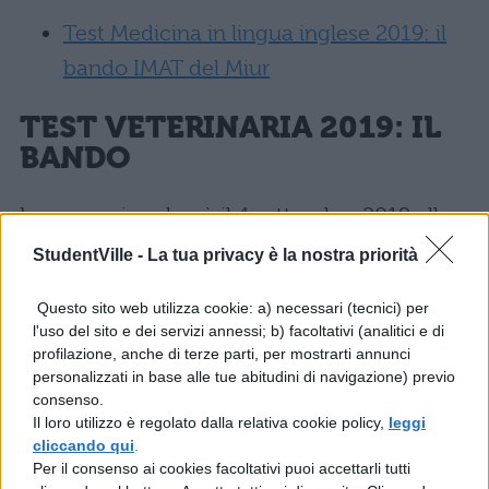
Test Medicina in lingua inglese 2019: il
bando IMAT del Miur
TEST VETERINARIA 2019: IL
BANDO
La prova si svolgerà il 4 settembre 2019 alle
ore 11.00 e anche qui gli studenti dovranno
StudentVille -
La tua privacy è la nostra priorità
svolgere 60 domande in 100 minuti. Le
Questo sito web utilizza cookie: a) necessari (tecnici) per
iscrizioni avverranno dal 17 giugno al 9 luglio
l'uso del sito e dei servizi annessi; b) facoltativi (analitici e di
mentre la graduatoria verrà pubblicata l’1
profilazione, anche di terze parti, per mostrarti annunci
personalizzati in base alle tue abitudini di navigazione) previo
ottobre. Ecco i dettagli:
consenso.
Il loro utilizzo è regolato dalla relativa cookie policy,
leggi
Test Veterinaria 2019: il bando del Miur
cliccando qui
.
Per il consenso ai cookies facoltativi puoi accettarli tutti