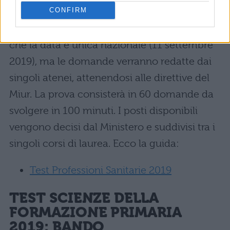
SANITARIE 2019: BANDO
CONFIRM
Nel caso di Professioni sanitarie, ricordiamo
che la data è unica nazionale (11 settembre
2019), ma le domande verranno redatte dai
singoli atenei, attenendosi alle direttive del
Miur. La prova consisterà in 60 domande da
svolgere in 100 minuti. I posti disponibili
vengono decisi dal Ministero e suddivisi tra i
singoli corsi di laurea. Ecco la guida:
Test Professioni Sanitarie 2019
TEST SCIENZE DELLA
FORMAZIONE PRIMARIA
2019: BANDO