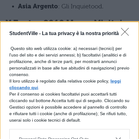
Asia Argento
: Gli Inquietood.
X Factor 2018 Home Visit: i
concorrenti ufficiali
StudentVille -
La tua privacy è la nostra priorità
Chi sono i concorrenti che andranno ai live:
Questo sito web utilizza cookie: a) necessari (tecnici) per
l'uso del sito e dei servizi annessi; b) facoltativi (analitici e di
profilazione, anche di terze parti, per mostrarti annunci
Leo Gassmann, Emanuele Bertelli e
personalizzati in base alle tue abitudini di navigazione) previo
Anastasio;
consenso.
Il loro utilizzo è regolato dalla relativa cookie policy,
leggi
cliccando qui
.
Naomi, Renza Castelli e Matteo
Per il consenso ai cookies facoltativi puoi accettarli tutti
Costanzo;
cliccando sul bottone Accetta tutti qui di seguito. Cliccando su
Gestisci opzioni è possibile accedere al pannello di controllo
e rifiutare tutti i cookie (anche di profilazione); Se rifiuti tutto,
Luna, Sherol Dos Santos e Martina Attili;
userai solo i cookie tecnici di default.
Red Bricks Foundation, Bowland e
Personal Data Processing Opt Outs