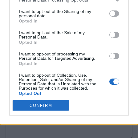
Seveso Casino Palace.
I want to opt-out of the Sharing of my
personal data.
Leggi anche:
Opted In
X Factor 2018: giudici, selezioni e dirette
I want to opt-out of the Sale of my
Personal Data.
Opted In
Biglietti X Factor 2018: prezzo e dove
I want to opt-out of processing my
comprarli
Personal Data for Targeted Advertising.
Opted In
I want to opt-out of Collection, Use,
Retention, Sale, and/or Sharing of my
COMMENTI
Personal Data that Is Unrelated with the
Purposes for which it was collected.
Opted Out
CONFIRM