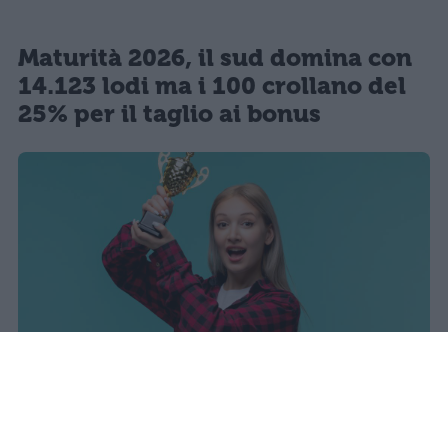
Maturità 2026, il sud domina con
14.123 lodi ma i 100 crollano del
25% per il taglio ai bonus
I dati ufficiali della Maturità 2026