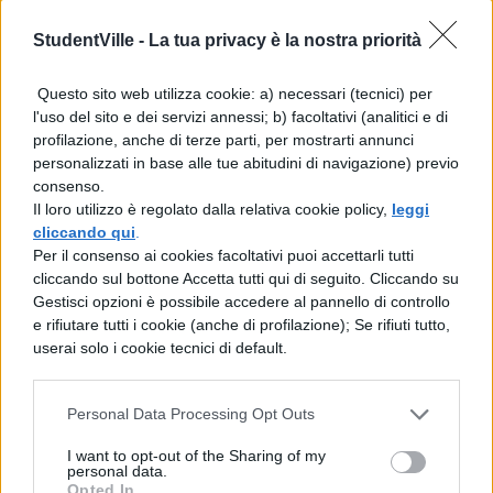
Matteo esce di casa
StudentVille -
La tua privacy è la nostra priorità
sull’autoscala dei pompieri
Questo sito web utilizza cookie: a) necessari (tecnici) per
l'uso del sito e dei servizi annessi; b) facoltativi (analitici e di
Una volta capito che non sarebbe stato in
profilazione, anche di terze parti, per mostrarti annunci
grado di farlo da solo, e che rischiava
personalizzati in base alle tue abitudini di navigazione) previo
consenso.
veramente di non arrivare a scuola, i
Il loro utilizzo è regolato dalla relativa cookie policy,
leggi
genitori hanno seguito il consiglio di un
cliccando qui
.
Per il consenso ai cookies facoltativi puoi accettarli tutti
professore della scuola di Matteo, hanno
cliccando sul bottone Accetta tutti qui di seguito. Cliccando su
chiamato i
pompieri
. Questi sono
Gestisci opzioni è possibile accedere al pannello di controllo
e rifiutare tutti i cookie (anche di profilazione); Se rifiuti tutto,
intervenuti nel giro di 10 minuti, hanno
userai solo i cookie tecnici di default.
fatto scendere il ragazzo in strada con
l’
autoscala
. Portando a compimento un
Personal Data Processing Opt Outs
salvataggio insolito che ha permesso allo
I want to opt-out of the Sharing of my
personal data.
studente di non perdere un appuntamento
Opted In