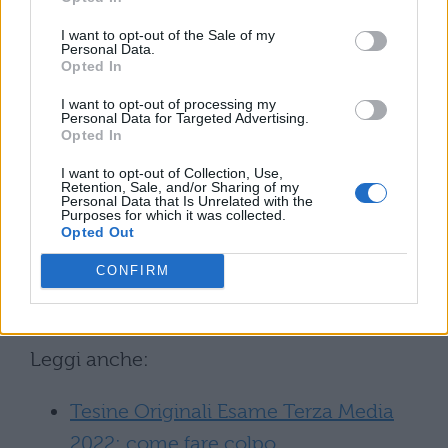
così importante.
I want to opt-out of the Sale of my
Personal Data.
Inutile descrivere lo stupore della gente che
Opted In
si trovava nei dintorni alla vista di questo
I want to opt-out of processing my
Personal Data for Targeted Advertising.
singolare intervento. Un ragazzino fatto
Opted In
scendere da casa addirittura con
I want to opt-out of Collection, Use,
un’autoscala, come fosse una star. Per la
Retention, Sale, and/or Sharing of my
Personal Data that Is Unrelated with the
Purposes for which it was collected.
serie tutto è bene quel che finisce bene,
Opted Out
Matteo ha potuto partecipare regolarmente
CONFIRM
alla prova scritta. Ed il suo esame è stato
salvo.
Leggi anche:
Tesine Originali Esame Terza Media
2022: come fare colpo