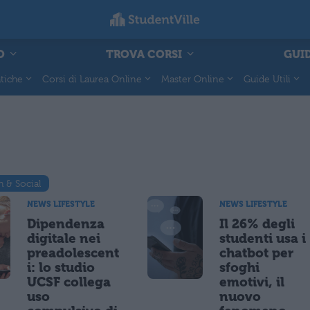
O
TROVA CORSI
GUID
tiche
Corsi di Laurea Online
Master Online
Guide Utili
h & Social
NEWS LIFESTYLE
NEWS LIFESTYLE
Dipendenza
Il 26% degli
digitale nei
studenti usa i
preadolescent
chatbot per
i: lo studio
sfoghi
UCSF collega
emotivi, il
uso
nuovo