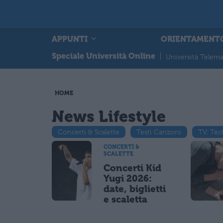
APPUNTI
ORIENTAMENT
Speciale Università Online
|
Università Telema
HOME
News Lifestyle
Concerti & Scalette
Testi Canzoni
TV, Tec
CONCERTI &
SCALETTE
Concerti Kid
Yugi 2026:
date, biglietti
e scaletta