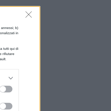
:
i annessi; b)
onalizzati in
 tutti qui di
 rifiutare
ault.
N
e