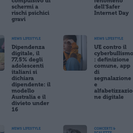
compulsivo di
fenomeno
schermi a
dell'Safer
rischi psichici
Internet Day
gravi
NEWS LIFESTYLE
NEWS LIFESTYLE
Dipendenza
UE contro il
digitale, il
cyberbullism
77,5% degli
: definizione
adolescenti
comune, app
italiani si
di
dichiara
segnalazione
dipendente: il
e
modello
alfabetizzazio
Australia e il
ne digitale
divieto under
16
NEWS LIFESTYLE
CONCERTI &
SCALETTE