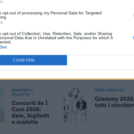
In
to opt-out of processing my Personal Data for Targeted
ing.
NEWS LIFESTYLE
NEWS LIFESTYLE
In
Giovani e
Dipendenza
paura del
digitale tra gli
o opt-out of Collection, Use, Retention, Sale, and/or Sharing
ersonal Data that Is Unrelated with the Purposes for which it
futuro: il
studenti: il
lected.
62,8% dei 16-
77,5% avverte
Out
19enni chiede
legame
alla scuola
problematico
CONFIRM
competenze
con i device
pratiche
CONCERTI &
NEWS LIFESTYLE
SCALETTE
Grammy 2026
Concerti de I
tutti i vincitor
Cani 2026:
date, biglietti
e scaletta