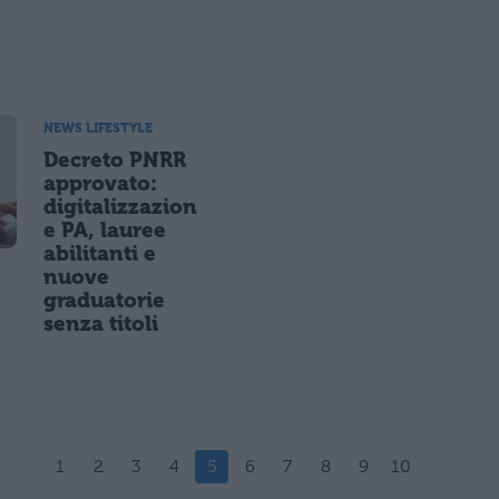
NEWS LIFESTYLE
Decreto PNRR
approvato:
digitalizzazion
e PA, lauree
abilitanti e
nuove
graduatorie
senza titoli
1
2
3
4
5
6
7
8
9
10