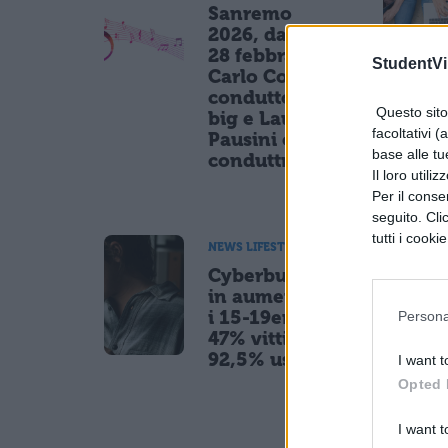
Sanremo
2026, dal 24 al
28 febbraio:
StudentVil
Carlo Conti
conduttore, 30
Questo sito 
big e Laura
facoltativi (
Pausini co-
base alle tu
conduttrice
Il loro utili
Per il consen
seguito. Cli
tutti i cooki
NEWS LIFESTYLE
Cyberbullismo
in aumento tra
i 15-19enni: il
Persona
47% vittima, il
92,5% usa l'IA
I want t
Opted 
I want t