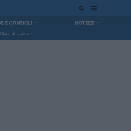
E E CONSIGLI
NOTIZIE
Classi di Laurea