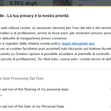
Il 35% degli
Concerti
adolescenti
Ligabue 2026
italiani usa
le -
La tua privacy è la nostra priorità
date, biglietti
ChatGPT: i
e scaletta del
dati di
nuovo tour
web utilizza cookie: a) necessari (tecnici) per l'uso del sito e dei serviz
Telefono
"La notte di
analitici e di profilazione, anche di terze parti, per mostrarti annunci pers
Azzurro sui
certe notti"
e abitudini di navigazione) previo consenso.
rischi per la
zzo è regolato dalla relativa cookie policy,
leggi cliccando qui
.
salute mentale
so ai cookies facoltativi puoi accettarli tutti cliccando sul bottone Accetta
ccando su Gestisci opzioni è possibile accedere al pannello di controllo e
e (anche di profilazione); Se rifiuti tutto, userai solo i cookie tecnici di def
NEWS LIFESTYLE
CONCERTI &
SCALETTE
Milano-
Concerti ZAY
Cortina 2026,
2026: date,
la cerimonia
l Data Processing Opt Outs
biglietti e
di apertura a
scaletta di Th
San Siro:
o opt-out of the Sharing of my personal data.
Konnakol
doppio
In
Tour
braciere e
Mariah Carey
o opt-out of the Sale of my Personal Data.
il 6 febbraio