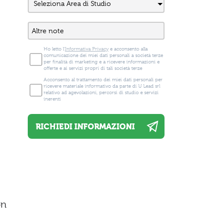
Ho letto l'
Informativa Privacy
e acconsento alla
comunicazione dei miei dati personali a società terze
per finalità di marketing e a ricevere informazioni e
offerte e ai servizi propri di tali società terze
Acconsento al trattamento dei miei dati personali per
ricevere materiale informativo da parte di U Lead srl
relativo ad agevolazioni, percorsi di studio e servizi
inerenti
on