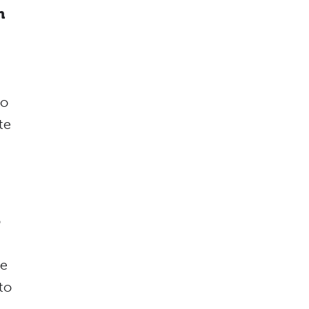
n
no
te
o
te
to