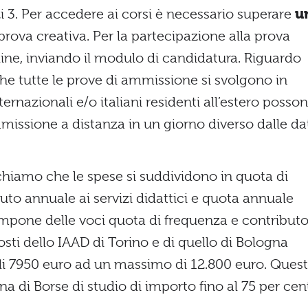
zi 3. Per accedere ai corsi è necessario superare
u
rova creativa. Per la partecipazione alla prova
line, inviando il modulo di candidatura. Riguardo
che tutte le prove di ammissione si svolgono in
ternazionali e/o italiani residenti all’estero posso
mmissione a distanza in un giorno diverso dalle da
ichiamo che le spese si suddividono in quota di
buto annuale ai servizi didattici e quota annuale
compone delle voci quota di frequenza e contribut
 costi dello IAAD di Torino e di quello di Bologna
di 7950 euro ad un massimo di 12.800 euro. Ques
a di Borse di studio di importo fino al 75 per cen