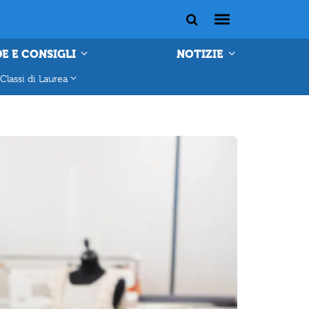
E E CONSIGLI
NOTIZIE
Classi di Laurea