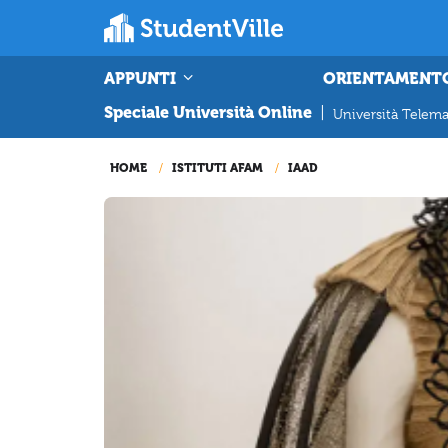
APPUNTI
ORIENTAMENT
Speciale Università Online
|
Università Telema
HOME
ISTITUTI AFAM
IAAD