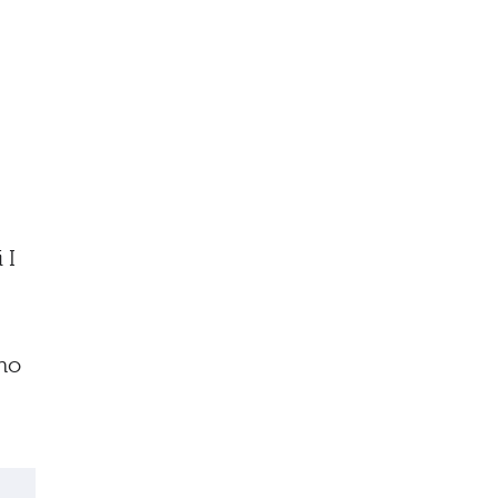
 I
ano