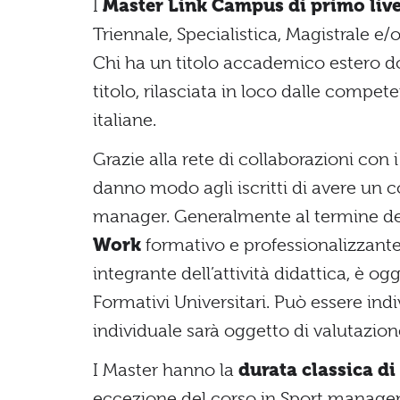
I
Master Link Campus di primo live
Triennale, Specialistica, Magistrale e
Chi ha un titolo accademico estero do
titolo, rilasciata in loco dalle compe
italiane.
Grazie alla rete di collaborazioni con i
danno modo agli iscritti di avere un 
manager. Generalmente al termine dei
Work
formativo e professionalizzante,
integrante dell’attività didattica, è og
Formativi Universitari. Può essere ind
individuale sarà oggetto di valutazion
I Master hanno la
durata
classica d
eccezione del corso in Sport managem