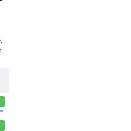
,
e
O
da
O