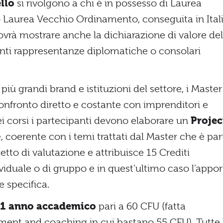
llo
si rivolgono a chi è in possesso di Laurea
/o Laurea Vecchio Ordinamento, conseguita in Itali
vrà mostrare anche la dichiarazione di valore del
tenti rappresentanze diplomatiche o consolari
 più grandi brand e istituzioni del settore, i Master
confronto diretto e costante con imprenditori e
 corsi i partecipanti devono elaborare un
Projec
 coerente con i temi trattati dal Master che è par
getto di valutazione e attribuisce 15 Crediti
ividuale o di gruppo e in quest’ultimo caso l’appo
e specifica.
i 1 anno accademico
pari a 60 CFU (fatta
ent and coaching in cui bastano 55 CFU). Tutte 