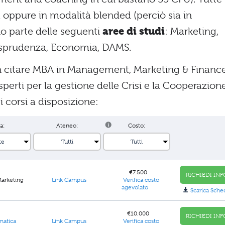
a oppure in modalità blended (perciò sia in
no parte delle seguenti
aree di studi
: Marketing,
risprudenza, Economia, DAMS.
 citare MBA in Management, Marketing & Finance
rti per la gestione delle Crisi e la Cooperazion
i corsi a disposizione:
a:
Ateneo:
Costo:
€7.500
RICHIEDI INF
Marketing
Link Campus
Verifica costo
agevolato
Scarica Sche
€10.000
RICHIEDI INF
Link Campus
Verifica costo
matica