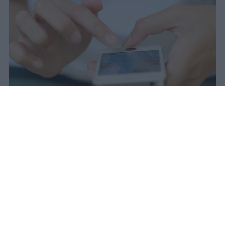
Il 21 luglio la Francia ha approvato
una legge che vieta ai minori di
quindici anni l'accesso ai social
network, in vigore dal 1° settembre.
Redazione Studentville
Pubblicato il 29 lug 2026