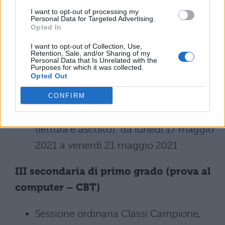
Campione, prove di Italiano,
I want to opt-out of processing my
Personal Data for Targeted Advertising.
Matematica e Inglese (lettura e
Opted In
ascolto): da lunedì 1 marzo 2021 a
I want to opt-out of Collection, Use,
Retention, Sale, and/or Sharing of my
mercoledì 31 marzo 2021
Personal Data that Is Unrelated with the
Purposes for which it was collected.
Opted Out
Sessione suppletiva Classi NON
Campione e Candidati privatisti, prove
CONFIRM
di Italiano, Matematica e Inglese
(lettura e ascolto): da lunedì 17 maggio
2021 a venerdì 21 maggio 2021
III secondaria di primo grado (prova al
computer – CBT)
Sessione ordinaria Classi Campione,