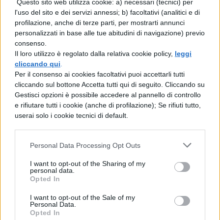
sceglie due giorni tra i tre proposti)
Questo sito web utilizza cookie: a) necessari (tecnici) per
l'uso del sito e dei servizi annessi; b) facoltativi (analitici e di
profilazione, anche di terze parti, per mostrarti annunci
Classi NON Campione
, prove di
personalizzati in base alle tue abitudini di navigazione) previo
Italiano e Matematica: da lunedì 10
consenso.
Il loro utilizzo è regolato dalla relativa cookie policy,
leggi
maggio 2021 a venerdì 28 maggio
cliccando qui
.
2021
Per il consenso ai cookies facoltativi puoi accettarli tutti
cliccando sul bottone Accetta tutti qui di seguito. Cliccando su
Gestisci opzioni è possibile accedere al pannello di controllo
V secondaria di secondo grado (prova
e rifiutare tutti i cookie (anche di profilazione); Se rifiuti tutto,
al computer – CBT)
userai solo i cookie tecnici di default.
Sessione ordinaria Classi Campione,
Personal Data Processing Opt Outs
prove di Italiano, Matematica e Inglese
I want to opt-out of the Sharing of my
(lettura e ascolto): martedì 2, mercoledì
personal data.
Opted In
3, giovedì 4, venerdì 5 marzo 2021
I want to opt-out of the Sale of my
Personal Data.
Per la sessione ordinaria Classi NON
Opted In