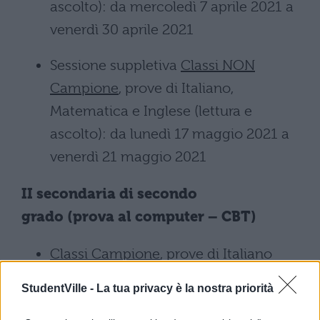
ascolto): da mercoledì 7 aprile 2021 a
venerdì 30 aprile 2021
Sessione suppletiva
Classi NON
Campione
, prove di Italiano,
Matematica e Inglese (lettura e
ascolto): da lunedì 17 maggio 2021 a
venerdì 21 maggio 2021
II secondaria di secondo
grado (prova al computer – CBT)
Classi Campione
, prove di Italiano
e Matematica: martedì 11, giovedì 13,
StudentVille -
La tua privacy è la nostra priorità
venerdì 14 maggio 2021 (,a scuola