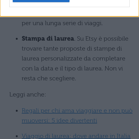
compatta, dalla vasta gamma di colori
tra i quali scegliere e di buon auspicio
per una lunga serie di viaggi.
Stampa di laurea
. Su Etsy è possibile
trovare tante proposte di stampe di
laurea personalizzate da completare
con la data e il tipo di laurea. Non vi
resta che scegliere.
Leggi anche:
Regali per chi ama viaggiare e non può
muoversi: 5 idee divertenti
Viaggio di laurea: dove andare in Italia