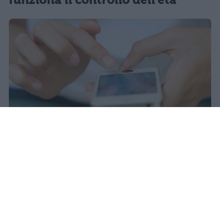
Il 21 luglio la Francia ha approvato
una legge che vieta ai minori di
quindici anni l'accesso ai social
network, in vigore dal 1° settembre.
Redazione Studentville