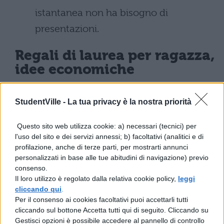
istantanea non ha bisogno di
presentazioni.
Regali di laurea per ragazza,
idee economiche
Adatte a chi vuole spendere poco, date
StudentVille -
La tua privacy è la nostra priorità
un’occhiata a queste idee economiche:
Questo sito web utilizza cookie: a) necessari (tecnici) per
l'uso del sito e dei servizi annessi; b) facoltativi (analitici e di
Collana d’argento
. E’ il perfetto
profilazione, anche di terze parti, per mostrarti annunci
regalo di laurea per un’amica entro
personalizzati in base alle tue abitudini di navigazione) previo
consenso.
i 50 euro.
Scegliete il ciondolo più
Il loro utilizzo è regolato dalla relativa cookie policy,
leggi
consono ai gusti o alle caratteristiche
cliccando qui
.
Per il consenso ai cookies facoltativi puoi accettarli tutti
della destinataria.
cliccando sul bottone Accetta tutti qui di seguito. Cliccando su
Gestisci opzioni è possibile accedere al pannello di controllo