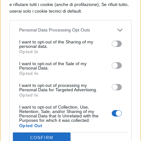
Quaderno artistico
. Utile per ogni
e rifiutare tutti i cookie (anche di profilazione); Se rifiuti tutto,
userai solo i cookie tecnici di default.
aspirante scrittrice, è in realtà il
perfetto raccoglitore di pensieri,
Personal Data Processing Opt Outs
impressioni o semplici appunti. Ma,
soprattutto, di liste di obiettivi da
I want to opt-out of the Sharing of my
personal data.
raggiungere.
Opted In
I want to opt-out of the Sale of my
Set da scrivania
. Avere uno spazio di
Personal Data.
Opted In
lavoro da sogno diventerà realtà con
I want to opt-out of processing my
un apposito set di forniture per ufficio.
Personal Data for Targeted Advertising.
Opted In
Solitamente includono organizer per
I want to opt-out of Collection, Use,
cartelle sospese, portadocumenti e
Retention, Sale, and/or Sharing of my
Personal Data that Is Unrelated with the
portapenne, ma potete personalizzarlo.
Purposes for which it was collected.
Opted Out
Trolley
. E’ la valigia di viaggio perfetta:
CONFIRM