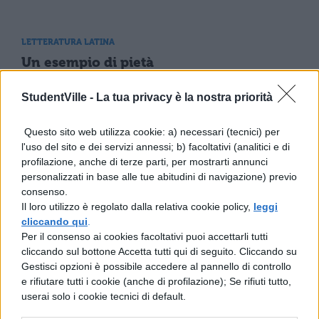
LETTERATURA LATINA
Un esempio di pietà
StudentVille -
La tua privacy è la nostra priorità
LETTERATURA LATINA
Questo sito web utilizza cookie: a) necessari (tecnici) per
De fabulosis equis
l'uso del sito e dei servizi annessi; b) facoltativi (analitici e di
profilazione, anche di terze parti, per mostrarti annunci
personalizzati in base alle tue abitudini di navigazione) previo
consenso.
LETTERATURA LATINA
Il loro utilizzo è regolato dalla relativa cookie policy,
leggi
Attico escluso dalle proscrizioni
cliccando qui
.
Per il consenso ai cookies facoltativi puoi accettarli tutti
cliccando sul bottone Accetta tutti qui di seguito. Cliccando su
Gestisci opzioni è possibile accedere al pannello di controllo
LETTERATURA LATINA
e rifiutare tutti i cookie (anche di profilazione); Se rifiuti tutto,
La guerra contro Pirro
userai solo i cookie tecnici di default.