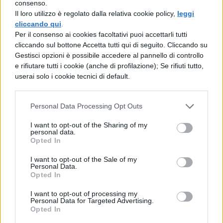
consenso.
Avengers: Age of Ultron resta comunque un
Il loro utilizzo è regolato dalla relativa cookie policy,
leggi
buon film, pienamente godibile, che non ha
cliccando qui
.
Per il consenso ai cookies facoltativi puoi accettarli tutti
nulla di scontato o di visto e rivisto in grado
cliccando sul bottone Accetta tutti qui di seguito. Cliccando su
di suscitare, comunque, grandi emozioni e
Gestisci opzioni è possibile accedere al pannello di controllo
e rifiutare tutti i cookie (anche di profilazione); Se rifiuti tutto,
forti sensazioni nel pubblico che lo ha visto.
userai solo i cookie tecnici di default.
Leggi anche:
Personal Data Processing Opt Outs
Captain Marvel: teaser trailer, trama,
I want to opt-out of the Sharing of my
personal data.
personaggi
Opted In
Guardiani della Galassia 3: uscita, cast,
I want to opt-out of the Sale of my
Personal Data.
anticipazioni
Opted In
I want to opt-out of processing my
Ant-Man and the Wasp streaming: dove
Personal Data for Targeted Advertising.
Opted In
vederlo