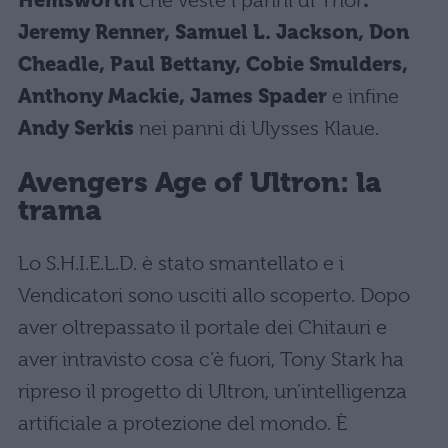
Hemsworth
che veste i panni di Thor
.
Jeremy Renner, Samuel L. Jackson, Don
Cheadle, Paul Bettany, Cobie Smulders,
Anthony Mackie, James Spader
e infine
Andy Serkis
nei panni di Ulysses Klaue.
Avengers Age of Ultron: la
trama
Lo S.H.I.E.L.D. è stato smantellato e i
Vendicatori sono usciti allo scoperto. Dopo
aver oltrepassato il portale dei Chitauri e
aver intravisto cosa c’è fuori, Tony Stark ha
ripreso il progetto di Ultron, un’intelligenza
artificiale a protezione del mondo. È