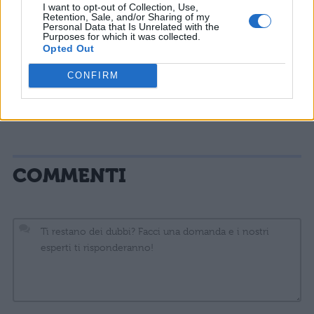
I want to opt-out of Collection, Use,
Retention, Sale, and/or Sharing of my
Ant-Man and the Wasp: uscita, trailer,
Personal Data that Is Unrelated with the
Purposes for which it was collected.
trama
Opted Out
CONFIRM
Film sui supereroi: i migliori da vedere
COMMENTI