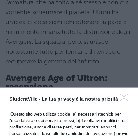
l’armatura che ha tolto a sé stesso e con cui
vorrebbe schermare il pianeta. Ultron ha
un’idea di cosa significhi ottenere la pace e
ha in mente innanzitutto la distruzione degli
Avengers. La squadra, però, si unisce
nonostante tutto per fermare il nemico e
recuperare la gemma dell’infinito.
Avengers Age of Ultron:
recensione
StudentVille -
La tua privacy è la nostra priorità
Questo secondo capitolo sui Vendicatori è
stato un rischio vero e proprio per la Marvel e
Questo sito web utilizza cookie: a) necessari (tecnici) per
l'uso del sito e dei servizi annessi; b) facoltativi (analitici e di
Joss Whedon. Nonostante sia stato
profilazione, anche di terze parti, per mostrarti annunci
considerato meno brillante del predecessore,
personalizzati in base alle tue abitudini di navigazione) previo