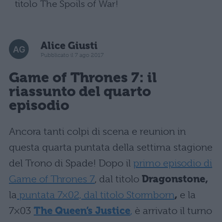
titolo The Spoils of War!
Alice Giusti
Pubblicato il 7 ago 2017
Game of Thrones
7: il
riassunto del quarto
episodio
Ancora tanti colpi di scena e reunion in
questa quarta puntata della settima stagione
del Trono di Spade! Dopo il
primo episodio di
Game of Thrones 7
, dal titolo
Dragonstone,
la
puntata 7×02, dal titolo Stormborn
,
e la
7×03
The Queen’s Justice
,
è arrivato il turno