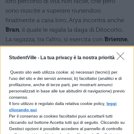
loro percorso di vita non facile, che però
sono riuscite a superare riunendosi
finalmente a casa loro. Arya incontra anche
Bran
, il quale le ragala la daga di Ditocorto.
La ragazza, tra l’altro, si esercita con
Brienne
,
mostrando le sue doti apprese come
StudentVille -
La tua privacy è la nostra priorità
Nessuno, lasciando di stucco Sansa e
Baelish.
Questo sito web utilizza cookie: a) necessari (tecnici) per
l'uso del sito e dei servizi annessi; b) facoltativi (analitici e di
Non perdere:
Game of Thrones: cos’ha in
profilazione, anche di terze parti, per mostrarti annunci
mente Ditocorto?
personalizzati in base alle tue abitudini di navigazione) previo
consenso.
Il loro utilizzo è regolato dalla relativa cookie policy,
leggi
Il Trono di Spade 7×04
cliccando qui
.
riassunto: Approdo del Re
Per il consenso ai cookies facoltativi puoi accettarli tutti
cliccando sul bottone Accetta tutti qui di seguito. Cliccando su
Gestisci opzioni è possibile accedere al pannello di controllo
Ad Approdo del Re,
Cersei
è sempre in