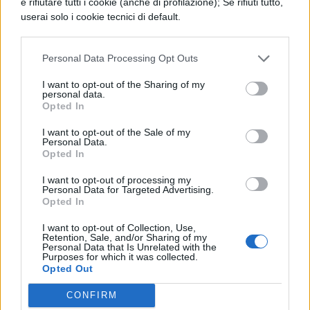
e rifiutare tutti i cookie (anche di profilazione); Se rifiuti tutto,
compagnai del banchiere di Braavos: la
userai solo i cookie tecnici di default.
Regina è pronta a fare arrivare alla Banca
tutti i soldi dei debiti da saldare, in cambio di
Personal Data Processing Opt Outs
un aiuto più cospicuo in termini di esercito e
I want to opt-out of the Sharing of my
personal data.
navi per sconfiggere Daenerys Targaryen.
Opted In
I want to opt-out of the Sale of my
Potrebbe interessarti:
Il trono di Spade:
Personal Data.
Opted In
Euron Greyjoy sta per morire
I want to opt-out of processing my
Il Trono di Spade 7
Personal Data for Targeted Advertising.
Opted In
riassunto: Drogon in azione
I want to opt-out of Collection, Use,
Retention, Sale, and/or Sharing of my
Personal Data that Is Unrelated with the
Ad Alto Giardino, le truppe Lannister e i Tarly
Purposes for which it was collected.
Opted Out
hanno raccolto tutte le risorse monetarie e
lingotti d’oro, e
Jaime
è a capo della
CONFIRM