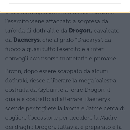
spedizione, insieme a
Bronn
, per controllare
che il convoglio arrivi a Braavos. Tuttavia,
l’esercito viene attaccato a sorpresa da
un’orda di dothraki e da
Drogon,
cavalcato
da
Daenerys
, che al grido “Dracarys”, dà
fuoco a quasi tutto l’esercito e a interi
convogli con risorse monetarie e primarie.
Bronn, dopo essere scappato da alcuni
dothraki, riesce a liberare la mega balestra
costruita da Qyburn e a ferire Drogon, il
quale è costretto ad atterrare. Daenerys
scende per togliere la lancia e Jaime cerca di
cogliere l’occasione per uccidere la Madre
dei draghi: Drogon, tuttavia, è preparato e fa