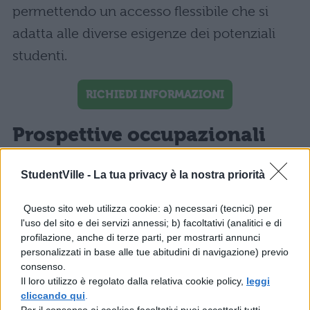
permettendo un accesso flessibile che si
adatta alle diverse esigenze dei potenziali
studenti.
RICHIEDI INFORMAZIONI
Prospettive occupazionali
I laureati del corso in
Comunicazione
StudentVille -
La tua privacy è la nostra priorità
Digitale e Marketing
presso l’
Università
Questo sito web utilizza cookie: a) necessari (tecnici) per
Telematica Mercatorum
si trovano ben
l'uso del sito e dei servizi annessi; b) facoltativi (analitici e di
posizionati nel mondo del lavoro. Con
profilazione, anche di terze parti, per mostrarti annunci
personalizzati in base alle tue abitudini di navigazione) previo
competenze per
coordinare la produzione
consenso.
di contenuti digitali
in aziende
Il loro utilizzo è regolato dalla relativa cookie policy,
leggi
cliccando qui
.
multinazionali, agenzie di comunicazione, o