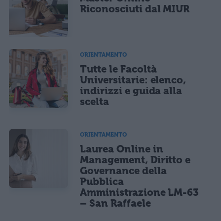
CONFERMA E PUBBLICA
Riconosciuti dal MIUR
Acconsento all'uso dei miei dati da parte di terzi per finalità di
marketing diretto con modalità automatizzate o tradizionali
ORIENTAMENTO
Tutte le Facoltà
Universitarie: elenco,
indirizzi e guida alla
scelta
ORIENTAMENTO
Laurea Online in
Management, Diritto e
Governance della
Pubblica
Amministrazione LM-63
– San Raffaele