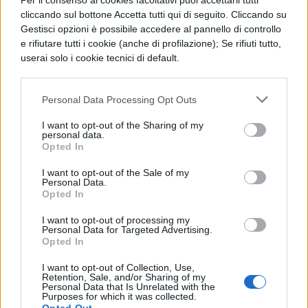
Per il consenso ai cookies facoltativi puoi accettarli tutti
come consulenti nelle PMI, le opportunità
cliccando sul bottone Accetta tutti qui di seguito. Cliccando su
Gestisci opzioni è possibile accedere al pannello di controllo
non mancano.
e rifiutare tutti i cookie (anche di profilazione); Se rifiuti tutto,
userai solo i cookie tecnici di default.
I laureati possono inserirsi in
ruoli di alta
responsabilità
nella gestione della
Personal Data Processing Opt Outs
comunicazione aziendale,
I want to opt-out of the Sharing of my
nell’ottimizzazione delle risorse umane, nelle
personal data.
Opted In
strutture per le relazioni pubbliche e nella
I want to opt-out of the Sale of my
progettazione di piani di comunicazione
Personal Data.
Opted In
integrata. Questi professionisti sono
I want to opt-out of processing my
essenziali in enti pubblici, non-profit e
Personal Data for Targeted Advertising.
Opted In
imprese, portando il loro know-how di
comunicazione strategica a nuovi livelli.
I want to opt-out of Collection, Use,
Retention, Sale, and/or Sharing of my
Personal Data that Is Unrelated with the
Quanto al livello nazionale, le lauree
Purposes for which it was collected.