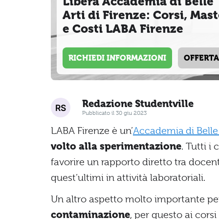
Libera Accademia di Belle
Arti di Firenze: Corsi, Mas
e Costi LABA Firenze
RICHIEDI INFORMAZIONI
OFFERTA
Redazione Studentville
Pubblicato il 30 giu 2023
LABA Firenze è un’
Accademia di Belle 
volto alla sperimentazione
. Tutti 
favorire un rapporto diretto tra docen
quest’ultimi in attività laboratoriali.
Un altro aspetto molto importante per
contaminazione
, per questo ai cors