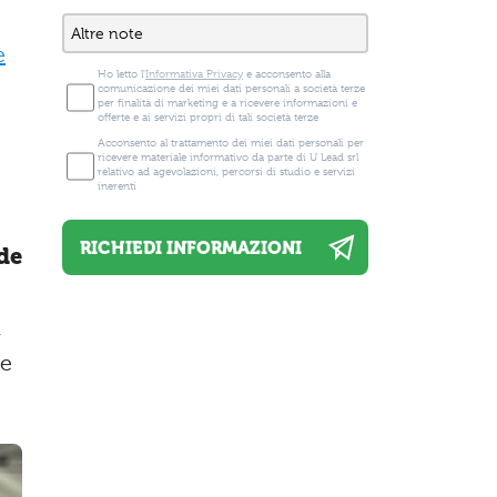
e
Ho letto l'
Informativa Privacy
e acconsento alla
comunicazione dei miei dati personali a società terze
per finalità di marketing e a ricevere informazioni e
offerte e ai servizi propri di tali società terze
Acconsento al trattamento dei miei dati personali per
ricevere materiale informativo da parte di U Lead srl
relativo ad agevolazioni, percorsi di studio e servizi
inerenti
de
l
ze