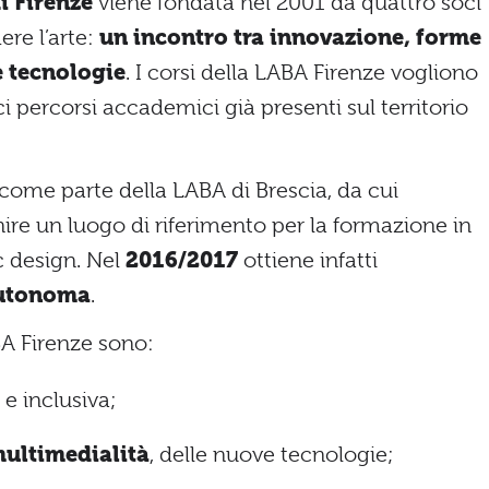
i Firenze
viene fondata nel 2001 da quattro soci
re l’arte:
un incontro tra innovazione, forme
e tecnologie
. I corsi della LABA Firenze vogliono
i percorsi accademici già presenti sul territorio
come parte della LABA di Brescia, da cui
ire un luogo di riferimento per la formazione in
c design. Nel
2016/2017
ottiene infatti
autonoma
.
ABA Firenze sono:
e inclusiva;
ultimedialità
, delle nuove tecnologie;