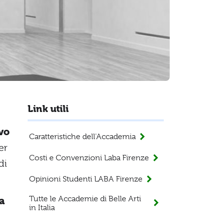
Link utili
vo
Caratteristiche dell'Accademia
er
Costi e Convenzioni Laba Firenze
di
Opinioni Studenti LABA Firenze
Tutte le Accademie di Belle Arti
a
in Italia