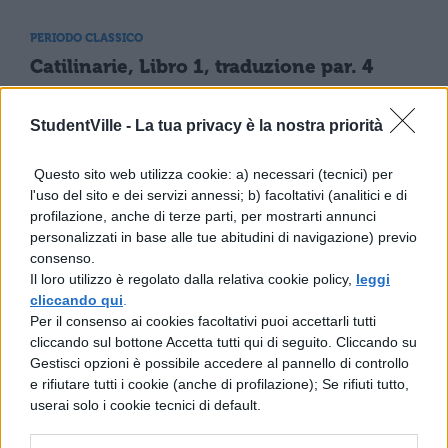
PERIODO CLASSICO
Catilinarie, Libro 1, traduzione par. 4
StudentVille -
La tua privacy è la nostra priorità
PERIODO CLASSICO
Catilinarie, Libro 1, traduzione par. 20
Questo sito web utilizza cookie: a) necessari (tecnici) per
l'uso del sito e dei servizi annessi; b) facoltativi (analitici e di
profilazione, anche di terze parti, per mostrarti annunci
personalizzati in base alle tue abitudini di navigazione) previo
PERIODO CLASSICO
consenso.
Catilinarie, Libro 2, traduzione Par.3
Il loro utilizzo è regolato dalla relativa cookie policy,
leggi
cliccando qui
.
Per il consenso ai cookies facoltativi puoi accettarli tutti
cliccando sul bottone Accetta tutti qui di seguito. Cliccando su
PERIODO CLASSICO
Gestisci opzioni è possibile accedere al pannello di controllo
Catilinarie, Libro 2, traduzione Par. 19
e rifiutare tutti i cookie (anche di profilazione); Se rifiuti tutto,
userai solo i cookie tecnici di default.