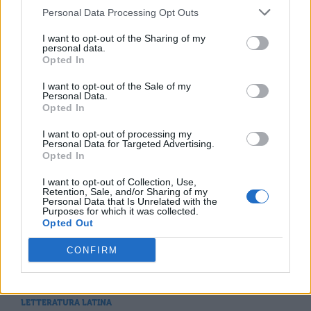
PERIODO CLASSICO
Personal Data Processing Opt Outs
Catilinarie, Libro 3, traduzione Par. 5
I want to opt-out of the Sharing of my
personal data.
Opted In
PERIODO CLASSICO
I want to opt-out of the Sale of my
Personal Data.
Catilinarie, Libro 3, traduzione Par. 21
Opted In
I want to opt-out of processing my
Personal Data for Targeted Advertising.
Opted In
PERIODO CLASSICO
Catilinarie, Libro 4, traduzione Par. 8
I want to opt-out of Collection, Use,
Retention, Sale, and/or Sharing of my
Personal Data that Is Unrelated with the
Purposes for which it was collected.
Opted Out
PERIODO CLASSICO
Catilinarie, Libro 4, traduzione Par. 24
CONFIRM
LETTERATURA LATINA