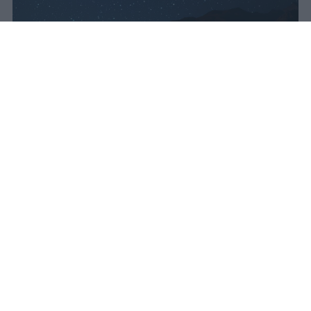
vincenzo
Pubblicato il 10 ago 2026
Lo sciame meteorico delle Perseidi sarà
attivo dal 17 luglio al 24 agosto 2026,
offrendo settimane di opportunità per
osservare stelle cadenti solcare il cielo
notturno. La tradizione popolare lega le
famose “lacrime di San Lorenzo” alla sera
del 10 agosto, ma quest’anno l’astronomia
racconta una storia diversa:
il massimo
dell’attività non coinciderà con quella
data
.