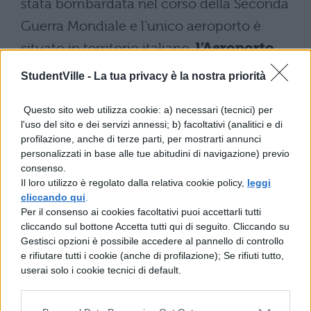
stata bombardata nel corso della Seconda
Guerra Mondiale e l’unico aeroporto è
situato in territorio italiano,
l’Aeroporto
Internazionale di Rimini e San Marino
StudentVille -
La tua privacy è la nostra priorità
“Federico Fellini”
, in cui però è necessario
Questo sito web utilizza cookie: a) necessari (tecnici) per
prendere degli autobus per giungere a San
l'uso del sito e dei servizi annessi; b) facoltativi (analitici e di
Marino.
profilazione, anche di terze parti, per mostrarti annunci
personalizzati in base alle tue abitudini di navigazione) previo
consenso.
Come arrivare a San Marino
Il loro utilizzo è regolato dalla relativa cookie policy,
leggi
cliccando qui
.
Ecco allora nel dettaglio
come arrivare a
Per il consenso ai cookies facoltativi puoi accettarli tutti
cliccando sul bottone Accetta tutti qui di seguito. Cliccando su
San Marino
:
Gestisci opzioni è possibile accedere al pannello di controllo
e rifiutare tutti i cookie (anche di profilazione); Se rifiuti tutto,
IN AUTOMOBILE
: Autostrada A14
userai solo i cookie tecnici di default.
Bologna – Ancona, uscita Rimini Sud –