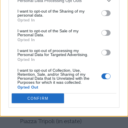
Superstrada Rimini – San Marino SS72
Personal Data Processing Opt Outs
(per circa 22 km dall’uscita
I want to opt-out of the Sharing of my
personal data.
autostradale). Autostrada A14 Bologna
Opted In
– Ancona, uscita Rimini Nord – SP
I want to opt-out of the Sale of my
Personal Data.
“Marecchiese” n° 258
Opted In
I want to opt-out of processing my
IN TRENO
: si arriva alla stazione
Personal Data for Targeted Advertising.
Opted In
ferroviaria di Rimini poi si continua in
autobus
I want to opt-out of Collection, Use,
Retention, Sale, and/or Sharing of my
Personal Data that Is Unrelated with the
Purposes for which it was collected.
IN AUTOBUS
: collegamenti attraverso
Opted Out
autolinee e diverse linee di autobus
CONFIRM
dalla Stazione ferroviaria di Rimini e
dall’Arco d’Augusto (tutto l’anno), da
Piazza Tripoli (in estate)