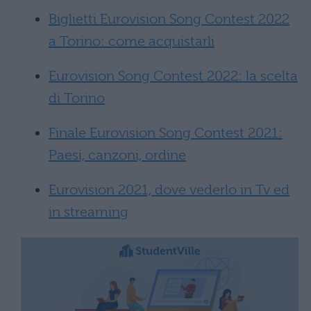
Biglietti Eurovision Song Contest 2022
a Torino: come acquistarli
Eurovision Song Contest 2022: la scelta
di Torino
Finale Eurovision Song Contest 2021:
Paesi, canzoni, ordine
Eurovision 2021, dove vederlo in Tv ed
in streaming