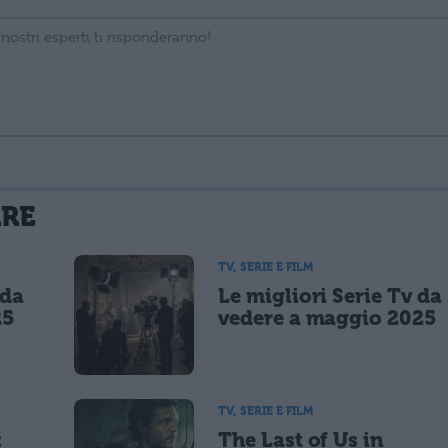
La tua email sarà utilizzata per comunicarti se qualcuno risponde al tuo commento e non sarà pubblicata. Dichiari di avere preso visione e di accettare quanto previsto dalla
ARE
 un cookie salvi i tuoi dati (nome, email) per il prossimo commento.
TV, SERIE E FILM
 da
Le migliori Serie Tv da
lità di marketing diretto con modalità automatizzate o tradizionali
25
vedere a maggio 2025
TV, SERIE E FILM
:
The Last of Us in