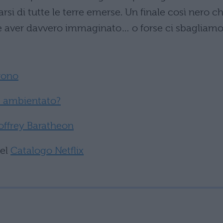
rsi di tutte le terre emerse. Un finale così nero c
e aver davvero immaginato… o forse ci sbagliam
trono
 è ambientato?
Joffrey Baratheon
del
Catalogo Netflix