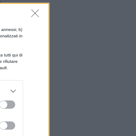
o
i annessi; b)
onalizzati in
o
 tutti qui di
 rifiutare
ault.
e