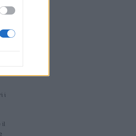
e
l
i i
il
e