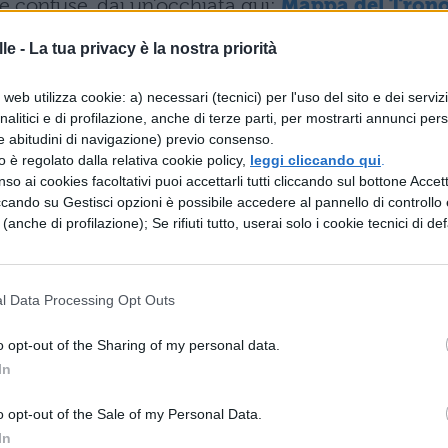
ee confuse, dai un’occhiata qui:
Mappa del Tron
a vicenda a base di guerre, tradimenti, intrighi,
le -
La tua privacy è la nostra priorità
i, si staglia la minaccia rappresentata da un
web utilizza cookie: a) necessari (tecnici) per l'uso del sito e dei serviz
ia l’arrivo degli
Estranei
, gli esseri sovrannaturali
analitici e di profilazione, anche di terze parti, per mostrarti annunci pers
 Barriera difesa dai Guardiani della notte.
e abitudini di navigazione) previo consenso.
zzo è regolato dalla relativa cookie policy,
leggi cliccando qui
.
ciato
Cersei Lannister
finalmente libera dal cred
so ai cookies facoltativi puoi accettarli tutti cliccando sul bottone Accetta
ccando su Gestisci opzioni è possibile accedere al pannello di controllo e
he ha mirabilmente fatto saltare in aria insieme
e (anche di profilazione); Se rifiuti tutto, userai solo i cookie tecnici di def
 notizia si era tolto la vita). Affiancata dal
Ser
Gregor
(la montagna risorta), stringe
l Data Processing Opt Outs
 di Ferro,
Euron Greyjoy
(lo zio di Theon che ha
o a Grande Inverno il re del Nord
Jon Snow
, con
o opt-out of the Sharing of my personal data.
affrontare il Re della Notte e l’esercito di Estranei 
In
enerys
è arrivata a Roccia del Drago supportata
o opt-out of the Sale of my Personal Data.
and, Yara, Tyrion, Theon, Olenna Tyrell, Varys e
In