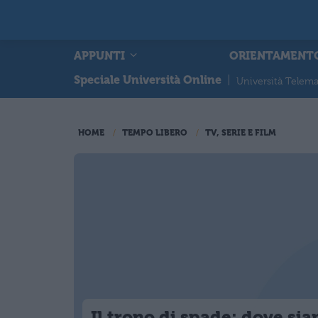
APPUNTI
ORIENTAMENT
Speciale Università Online
|
Università Telema
HOME
TEMPO LIBERO
TV, SERIE E FILM
Il trono di spade: dove si