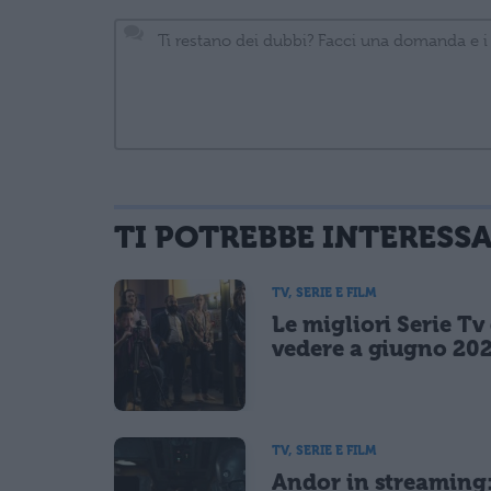
TI POTREBBE INTERESS
informativa privacy
. Pubblicando questo commento dai il consenso affinché
Ho letto e acconsento l'
informativa
sulla privacy
TV, SERIE E FILM
CONFERMA E PUBBLICA
Le migliori Serie Tv
Acconsento all'uso dei miei dati da parte di terzi per fina
vedere a giugno 20
TV, SERIE E FILM
Andor in streaming