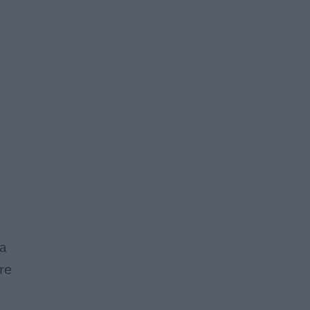
za
re