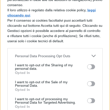
Punti 3: Biologia
consenso.
Il loro utilizzo è regolato dalla relativa cookie policy,
leggi
cliccando qui
.
Punti 4: Chimica
Per il consenso ai cookies facoltativi puoi accettarli tutti
cliccando sul bottone Accetta tutti qui di seguito. Cliccando su
Punti 5: Fisica e Matematica
Gestisci opzioni è possibile accedere al pannello di controllo
e rifiutare tutti i cookie (anche di profilazione); Se rifiuti tutto,
userai solo i cookie tecnici di default.
Punti TOT: Punteggio totale del test
Visualizzando il vostro test e scoprendo il
Personal Data Processing Opt Outs
risultato ottenuto potrete innanzitutto
I want to opt-out of the Sharing of my
personal data.
sapere se avete totalizzato i
20 punti
, soglia
Opted In
utile per essere inseriti nella graduatoria
I want to opt-out of the Sale of my
unica nazionale, sperando di riuscire a
Personal Data.
Opted In
risultare “assegnato” ad una delle sedi
I want to opt-out of processing my
universitarie che avete scelto. A quel punto
Personal Data for Targeted Advertising.
Opted In
non vi resterà che attendere la pubblicazione