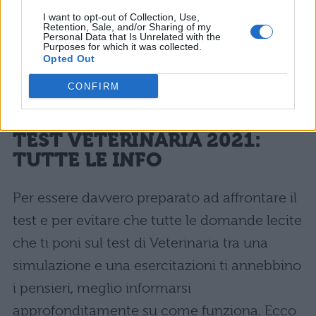
I want to opt-out of Collection, Use,
della graduatoria. Per saperne di più
Retention, Sale, and/or Sharing of my
Personal Data that Is Unrelated with the
consultate la nostra apposita guida:
Purposes for which it was collected.
Opted Out
Test veterinaria 2021: come funziona la
CONFIRM
graduatoria
TEST VETERINARIA 2021:
TUTTE LE INFO
Per essere davvero preparato ad affrontare il
test e per evitare che tutte le domande lecite
che ti poni sul test di Veterinaria tra una
simulazione e una esercitazioni ti annebbino
i pensieri, meglio informarsi
approfonditamente su come funziona. Ecco