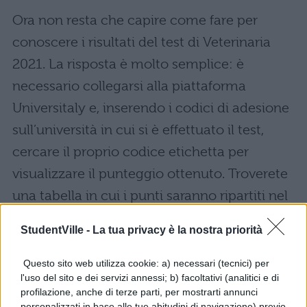
Ora non resta che capire come fare per
conoscere i risultati del test di Veterinaria
2021. La risposta è molto semplice: è
necessario collegarsi alla piattaforma
Universitaly e, inserendo i codici di adesione
sull’università in cui si è effettuato il test,
cercare il proprio codice etichetta per
visualizzare il punteggio ottenuto. Troverete
una tabella in cui i punti saranno ripartiti nel
modo seguente:
StudentVille -
La tua privacy è la nostra priorità
Punti 1: Ragionamento Logico
Questo sito web utilizza cookie: a) necessari (tecnici) per
l'uso del sito e dei servizi annessi; b) facoltativi (analitici e di
Punti 2: Cultura Generale
profilazione, anche di terze parti, per mostrarti annunci
personalizzati in base alle tue abitudini di navigazione) previo