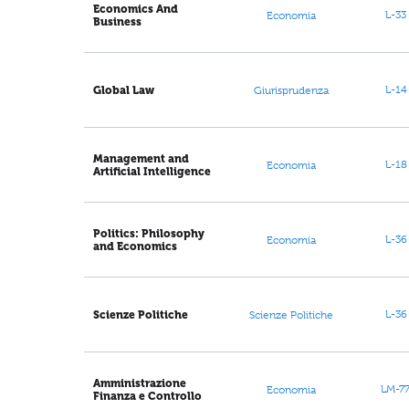
Economics And
L-33
Economia
Business
L-14
Global Law
Giurisprudenza
Management and
L-18
Economia
Artificial Intelligence
Politics: Philosophy
L-36
Economia
and Economics
L-36
Scienze Politiche
Scienze Politiche
Amministrazione
LM-7
Economia
Finanza e Controllo