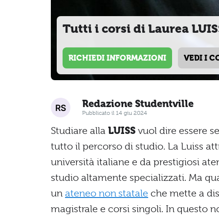
Tutti i corsi di Laurea LUI
RICHIEDI INFORMAZIONI
VEDI I C
Redazione Studentville
Pubblicato il 14 giu 2024
Studiare alla
LUISS
vuol dire essere s
tutto il percorso di studio. La Luiss at
università italiane e da prestigiosi aten
studio altamente specializzati. Ma qual
un
ateneo non statale
che mette a disp
magistrale e corsi singoli. In questo