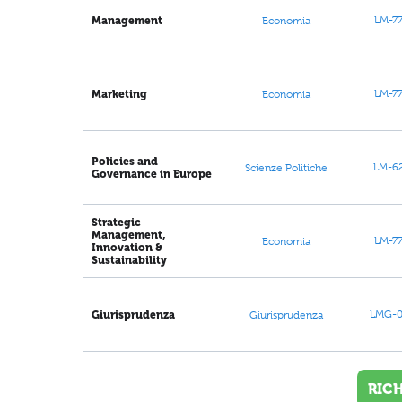
LM-7
Management
Economia
LM-7
Marketing
Economia
Policies and
LM-6
Scienze Politiche
Governance in Europe
Strategic
Management,
LM-7
Economia
Innovation &
Sustainability
LMG-
Giurisprudenza
Giurisprudenza
RIC