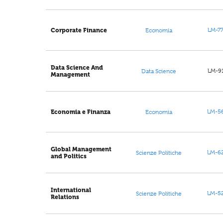
LM-7
Corporate Finance
Economia
Data Science And
LM-9
Data Science
Management
LM-5
Economia e Finanza
Economia
Global Management
LM-6
Scienze Politiche
and Politics
International
LM-5
Scienze Politiche
Relations