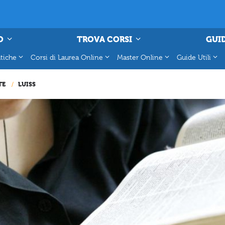
O
TROVA CORSI
GUID
tiche
Corsi di Laurea Online
Master Online
Guide Utili
TE
LUISS