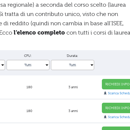
ssa regionale) a seconda del corso scelto (laurea
 Si tratta di un contributo unico, visto che non
e di reddito (quindi non cambia in base all’ISEE,
. Ecco
l’elenco completo
con tutti i corsi di laure
CFU:
Durata:
RICHIEDI INFO
180
3 anni
Scarica Sched
RICHIEDI INFO
180
3 anni
Scarica Sched