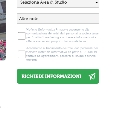
Ho letto l'
Informativa Privacy
e acconsento alla
comunicazione dei miei dati personali a società terze
per finalità di marketing e a ricevere informazioni e
offerte e ai servizi propri di tali società terze
Acconsento al trattamento dei miei dati personali per
ricevere materiale informativo da parte di U Lead srl
relativo ad agevolazioni, percorsi di studio e servizi
inerenti
o