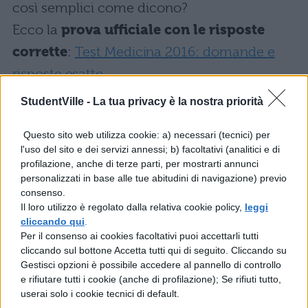
così semplici come dicono?
Ecco la
prova ufficiale con le risposte
corrette
:
Test Medicina 2016: domande e
risposte esatte
StudentVille -
La tua privacy è la nostra priorità
Questo sito web utilizza cookie: a) necessari (tecnici) per
l'uso del sito e dei servizi annessi; b) facoltativi (analitici e di
profilazione, anche di terze parti, per mostrarti annunci
personalizzati in base alle tue abitudini di navigazione) previo
consenso.
Il loro utilizzo è regolato dalla relativa cookie policy,
leggi
cliccando qui
.
Per il consenso ai cookies facoltativi puoi accettarli tutti
cliccando sul bottone Accetta tutti qui di seguito. Cliccando su
Gestisci opzioni è possibile accedere al pannello di controllo
e rifiutare tutti i cookie (anche di profilazione); Se rifiuti tutto,
userai solo i cookie tecnici di default.