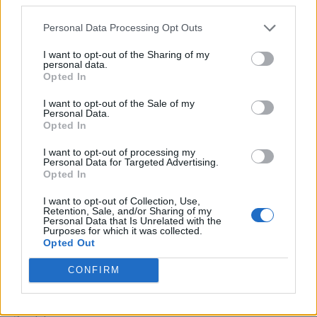
Personal Data Processing Opt Outs
I want to opt-out of the Sharing of my
TEST MEDICINA 2016:
personal data.
AGGIORNAMENTI LIVE SUL
Opted In
PUNTEGGIO MINIMO
I want to opt-out of the Sale of my
Personal Data.
Opted In
In seguito al test d’ingresso di Medicina e
Odontoiatria si è scatenato un marasma di
I want to opt-out of processing my
Personal Data for Targeted Advertising.
supposizioni e previsioni, in particolare sui
Opted In
Social, dove gli aspiranti camici bianchi ci
I want to opt-out of Collection, Use,
Retention, Sale, and/or Sharing of my
forniscono ogni giorno informazioni
Personal Data that Is Unrelated with the
Purposes for which it was collected.
riguardanti il proprio punteggio (ipotetico) e
Opted Out
notizie provenienti dai proprio atenei.
CONFIRM
Secondo un
sondaggio
condotto dal
gruppo Facebook Pro-Med, su 1456