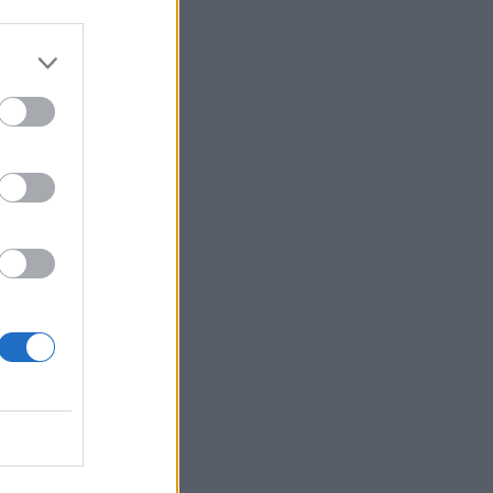
è
vo
te