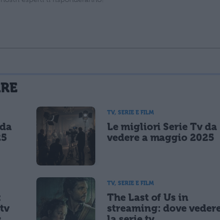
La tua email sarà utilizzata per comunicarti se qualcuno risponde al tuo commento e non sarà pubblicata. Dichiari di avere preso visione e di accettare quanto previsto dalla
ARE
 un cookie salvi i tuoi dati (nome, email) per il prossimo commento.
TV, SERIE E FILM
 da
Le migliori Serie Tv da
lità di marketing diretto con modalità automatizzate o tradizionali
25
vedere a maggio 2025
TV, SERIE E FILM
:
The Last of Us in
tv
streaming: dove veder
s
la serie tv