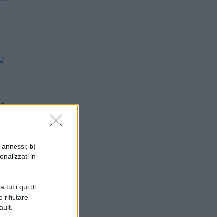
o
to
i annessi; b)
i
onalizzati in
 tutti qui di
 rifiutare
ault.