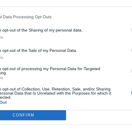
ro storia d’amore senza problemi e addirittura lui
nne c’è sempre, però al primo posto per Oronzo c’
l Data Processing Opt Outs
ndati a convivere esattamente il giorno successi
 anche di avere un figlio con lei. Anche per
o opt-out of the Sharing of my personal data.
In
nfie vele, mentre
Martina e Gianpaolo
tante ognuno senta la mancanza dell’altro. Lo
o opt-out of the Sale of my Personal Data.
lei sembra pentita di quello che ha fatto anche
In
ornare insieme, peccato però che faccia esattamen
to opt-out of processing my Personal Data for Targeted
ing.
, almeno a detta di quest’ultima. Riuscirà a
In
o opt-out of Collection, Use, Retention, Sale, and/or Sharing
ersonal Data that Is Unrelated with the Purposes for which it
lected.
assunto delle puntate precedenti
Out
CONFIRM
 riassunto