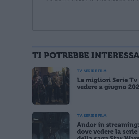
TI POTREBBE INTERESS
informativa privacy
. Pubblicando questo commento dai il consenso affinché
Ho letto e acconsento l'
informativa
sulla privacy
TV, SERIE E FILM
CONFERMA E PUBBLICA
Le migliori Serie Tv
Acconsento all'uso dei miei dati da parte di terzi per fina
vedere a giugno 20
TV, SERIE E FILM
Andor in streaming
dove vedere la serie 
della saga Star War