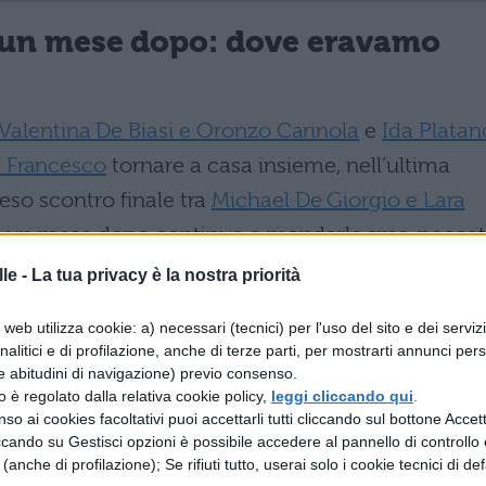
 un mese dopo: dove eravamo
Valentina De Biasi e Oronzo Carinola
e
Ida Platan
 Francesco
tornare a casa insieme, nell’ultima
eso scontro finale tra
Michael De Giorgio e Lara
 e lui un mese dopo continua a mandarle sms, pecca
gle Rita.
Raffaela Giudice e Andrea
Celentano
le -
La tua privacy è la nostra priorità
fosse accaduto. Infine
Martina Sebastiani e
web utilizza cookie: a) necessari (tecnici) per l'uso del sito e dei serviz
 lapsus di lei che chiama al falò lui con il nome d
analitici e di profilazione, anche di terze parti, per mostrarti annunci pers
o le loro decisioni sono confermate?
e abitudini di navigazione) previo consenso.
zzo è regolato dalla relativa cookie policy,
leggi cliccando qui
.
so ai cookies facoltativi puoi accettarli tutti cliccando sul bottone Accetta
un mese dopo: riassunto
ccando su Gestisci opzioni è possibile accedere al pannello di controllo e
e (anche di profilazione); Se rifiuti tutto, userai solo i cookie tecnici di def