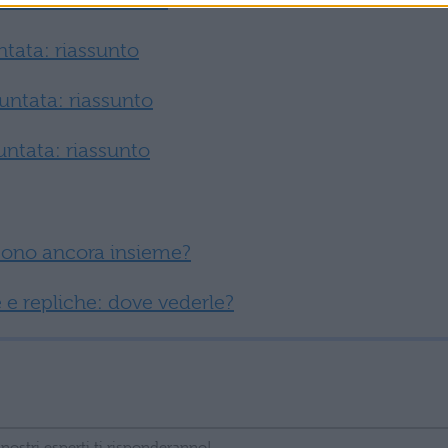
Puntata: riassunto
tata: riassunto
untata: riassunto
ntata: riassunto
 sono ancora insieme?
 e repliche: dove vederle?