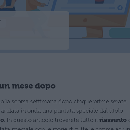
n
 un mese dopo
so la scorsa settimana dopo cinque prime serate.
 andata in onda una puntata speciale dal titolo
io
. In questo articolo troverete tutto il
riassunto
d
ata speciale con le storie di tutte le coppie ad u