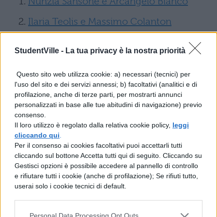
Nunzia Sansone e Arcangelo Bianco
Ilaria Teolis e Massimo Colanton
Jessica Battistello e Andrea Filomena
StudentVille -
La tua privacy è la nostra priorità
Katia Fanelli e Vittorio Collina
Questo sito web utilizza cookie: a) necessari (tecnici) per
Cristina Incorvaia e David Scarantino
l'uso del sito e dei servizi annessi; b) facoltativi (analitici e di
profilazione, anche di terze parti, per mostrarti annunci
Sabrina Martinengo e Nicola Tedde
personalizzati in base alle tue abitudini di navigazione) previo
consenso.
Temptation Island Vip: dove
Il loro utilizzo è regolato dalla relativa cookie policy,
leggi
cliccando qui
.
vederlo
Per il consenso ai cookies facoltativi puoi accettarli tutti
cliccando sul bottone Accetta tutti qui di seguito. Cliccando su
La trasmissione ideata dalla Fascino di Maria
Gestisci opzioni è possibile accedere al pannello di controllo
e rifiutare tutti i cookie (anche di profilazione); Se rifiuti tutto,
De Filippi viene trasmessa, come sempre,
userai solo i cookie tecnici di default.
sulle Reti Mediaset e nello specifico su
Canale 5
. Magari non avete la tv a casa
Personal Data Processing Opt Outs