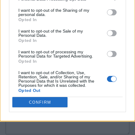
oppure siete fuori con gli amici, come fare
I want to opt-out of the Sharing of my
personal data.
allora per non perdere le avventure dei
Opted In
protagonisti? State tranquilli! Avete la
I want to opt-out of the Sale of my
possibilità di guardare tutte le puntate in
Personal Data.
Opted In
streaming o su
Mediaset on demand
o
su
I want to opt-out of processing my
Witty Tv.
Personal Data for Targeted Advertising.
Opted In
I want to opt-out of Collection, Use,
Retention, Sale, and/or Sharing of my
COMMENTI
Personal Data that Is Unrelated with the
Purposes for which it was collected.
Opted Out
CONFIRM