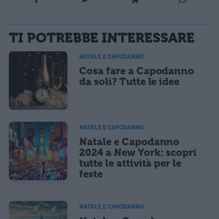
La tua email sarà utilizzata per comunicarti se qualcuno risponde al tuo commento e non
TI POTREBBE INTERESSARE
sarà pubblicata. Dichiari di avere preso visione e di accettare quanto previsto dalla
informativa privacy
. Pubblicando questo commento dai il consenso affinché un cookie
salvi i tuoi dati (nome, email) per il prossimo commento.
NATALE E CAPODANNO
Cosa fare a Capodanno
Ho letto e acconsento l'
informativa
sulla privacy
CONFERMA E PUBBLICA
da soli? Tutte le idee
Acconsento all'uso dei miei dati da parte di terzi per finalità di
marketing diretto con modalità automatizzate o tradizionali
NATALE E CAPODANNO
Natale e Capodanno
2024 a New York: scopri
tutte le attività per le
feste
NATALE E CAPODANNO