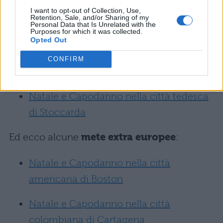
I want to opt-out of Collection, Use,
Natale e Capodanno nella bellissima
Retention, Sale, and/or Sharing of my
Personal Data that Is Unrelated with the
Lione
Purposes for which it was collected.
Opted Out
Natale e Capodanno nella città olandese
CONFIRM
di Rotterdam
Natale e Capodanno nella città tedesca
di Stoccarda
Ed ecco alcune
mete extra europee
:
Natale e Capodanno nella città
americana di Boston
Natale e Capodanno nella città
colombiana di Cartagena