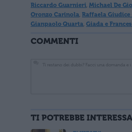
Riccardo Guarnieri
,
Michael De Gio
Oronzo Carinola
,
Raffaela Giudice
Gianpaolo Quarta
,
Giada e France
COMMENTI
TI POTREBBE INTERESS
informativa privacy
. Pubblicando questo commento dai il consenso affinché
Ho letto e acconsento l'
informativa
sulla privacy