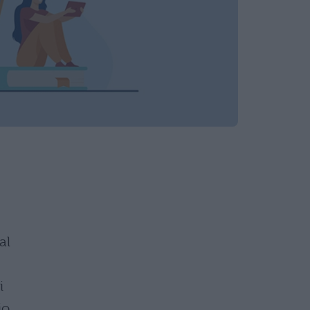
al
i
o,