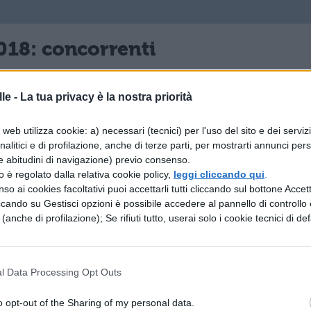
018: concorrenti
tecipato:
le -
La tua privacy è la nostra priorità
arini
;
web utilizza cookie: a) necessari (tecnici) per l'uso del sito e dei serviz
analitici e di profilazione, anche di terze parti, per mostrarti annunci pers
ssari
;
e abitudini di navigazione) previo consenso.
zzo è regolato dalla relativa cookie policy,
leggi cliccando qui
.
zzocchi
;
so ai cookies facoltativi puoi accettarli tutti cliccando sul bottone Accetta
ccando su Gestisci opzioni è possibile accedere al pannello di controllo e
a
;
e (anche di profilazione); Se rifiuti tutto, userai solo i cookie tecnici di def
olastra
;
sito
.
l Data Processing Opt Outs
hanno smentito categoricamente la loro
o opt-out of the Sharing of my personal data.