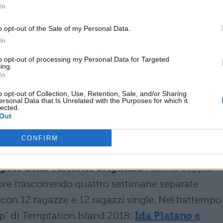
ti. Smentita anche quella di
Cecilia Rodriguez e
In
nche l’ingresso di
Rosa Perrotta e Pietro
o opt-out of the Sale of my Personal Data.
o convolare a nozze.
In
? Eccovi accontentati:
Lista Nomi e Foto
to opt-out of processing my Personal Data for Targeted
ing.
In
018
o opt-out of Collection, Use, Retention, Sale, and/or Sharing
? Leggete:
Temptation Island: quali coppie sono
ersonal Data that Is Unrelated with the Purposes for which it
lected.
Out
18: le regole
CONFIRM
egole della versione originale
. Alcune coppie
ore trascorrendo quattro settimane separate
o con 12 ragazze e 12 ragazzi single. Nel frattempo
ip” di Temptation Island 2018:
Ida Platano e