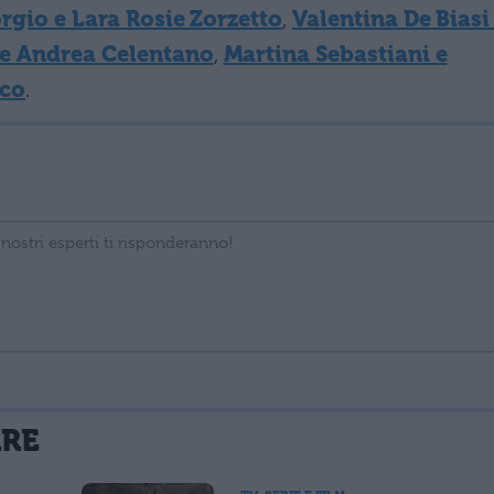
rgio e Lara Rosie Zorzetto
,
Valentina De Biasi
 e Andrea Celentano
,
Martina Sebastiani e
sco
.
La tua email sarà utilizzata per comunicarti se qualcuno risponde al tuo commento e non sarà pubblicata. Dichiari di avere preso visione e di accettare quanto previsto dalla
ARE
 un cookie salvi i tuoi dati (nome, email) per il prossimo commento.