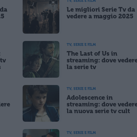
TV, SERIE E FILM
 da
Le migliori Serie Tv da
lità di marketing diretto con modalità automatizzate o tradizionali
25
vedere a maggio 2025
TV, SERIE E FILM
:
The Last of Us in
tv
streaming: dove veder
s
la serie tv
TV, SERIE E FILM
Adolescence in
dere
streaming: dove veder
la nuova serie tv cult
TV, SERIE E FILM