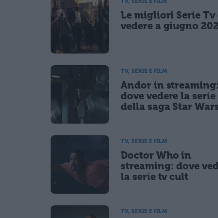
TV, SERIE E FILM
CONFERMA E PUBBLICA
Le migliori Serie Tv
Acconsento all'uso dei miei dati da parte di terzi per fina
vedere a giugno 20
TV, SERIE E FILM
Andor in streaming
dove vedere la serie 
della saga Star War
TV, SERIE E FILM
Doctor Who in
streaming: dove ve
la serie tv cult
TV, SERIE E FILM