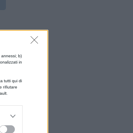
i annessi; b)
onalizzati in
 tutti qui di
 rifiutare
ault.