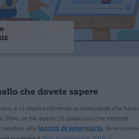
me
uiz
uello che dovete sapere
a poco, e ci stiamo riferendo ai maturandi che han
à. Però, se tra questi c’è qualcuno che intende
crivendosi alla
facoltà di veterinaria
, deve essere
vrà superare il
Test Ammissione 2019 di