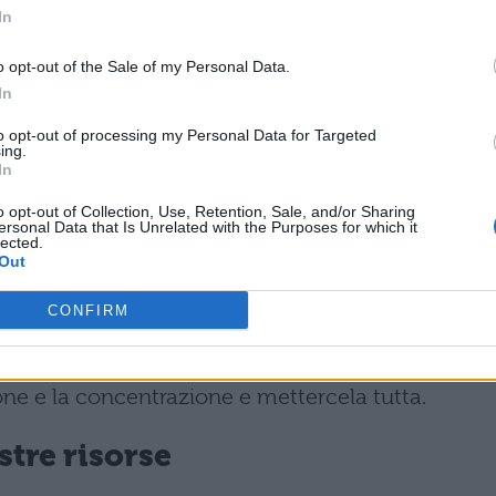
In
aria 2013
o opt-out of the Sale of my Personal Data.
In
aria 2014
to opt-out of processing my Personal Data for Targeted
ing.
In
o opt-out of Collection, Use, Retention, Sale, and/or Sharing
me prepararvi a questi test, l’ultimo suggerimento
ersonal Data that Is Unrelated with the Purposes for which it
lected.
are un’occhiata ai
quiz
. Sono disponibili diversi lib
Out
ai test, all’interno ci sono centinaia e centinaia di
CONFIRM
e il giorno del test. Ricorrendo a questi libri di
re il giorno del test con una buona preparazione e
ione e la concentrazione e mettercela tutta.
ostre risorse