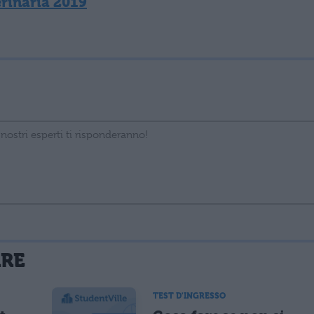
erinaria 2019
La tua email sarà utilizzata per comunicarti se qualcuno risponde al tuo commento e non sarà pubblicata. Dichiari di avere preso visione e di accettare quanto previsto dalla
ARE
 un cookie salvi i tuoi dati (nome, email) per il prossimo commento.
TEST D'INGRESSO