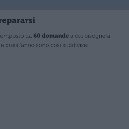
repararsi
è composto da
60 domande
a cui bisognerà
e quest’anno sono così suddivise: