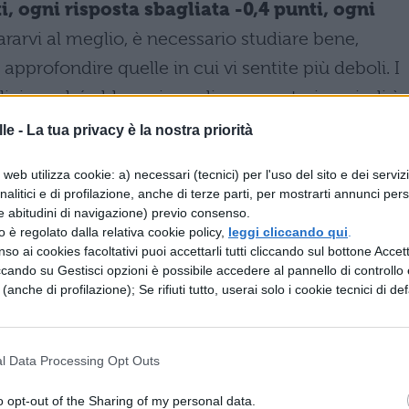
i, ogni risposta sbagliata -0,4 punti, ogni
rarvi al meglio, è necessario studiare bene,
pprofondire quelle in cui vi sentite più deboli. I
lici perché abbracciano diverse materie quindi è
 quiz e per questo ci siamo noi a darvi una mano.
le -
La tua privacy è la nostra priorità
zioni
web utilizza cookie: a) necessari (tecnici) per l'uso del sito e dei serviz
analitici e di profilazione, anche di terze parti, per mostrarti annunci pers
e abitudini di navigazione) previo consenso.
ati è un esercizio molto utile perché vi consente 
zzo è regolato dalla relativa cookie policy,
leggi cliccando qui
.
te ad affrontare. Prima di provarle, però, il consig
so ai cookies facoltativi puoi accettarli tutti cliccando sul bottone Accetta
ccando su Gestisci opzioni è possibile accedere al pannello di controllo e
udiare bene e, se possibile, cercate di organizzarv
e (anche di profilazione); Se rifiuti tutto, userai solo i cookie tecnici di def
 cronometratevi in modo da riuscire a fare tutto
r darvi un ulteriore aiuto, vi consigliamo di dare
l Data Processing Opt Outs
zioni ai test degli anni precedenti
e di provare
mo dato. Ecco le raccolte:
o opt-out of the Sharing of my personal data.