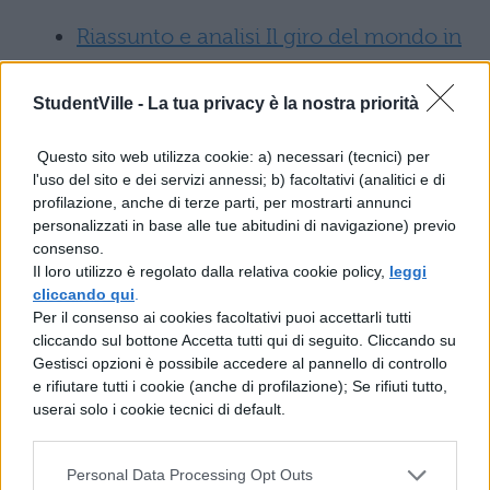
Riassunto e analisi Il giro del mondo in
ottanta giorni
di Jules Verne
StudentVille -
La tua privacy è la nostra priorità
Il Giro del Mondo in 80 Giorni:
Questo sito web utilizza cookie: a) necessari (tecnici) per
riassunto e analisi
l'uso del sito e dei servizi annessi; b) facoltativi (analitici e di
profilazione, anche di terze parti, per mostrarti annunci
personalizzati in base alle tue abitudini di navigazione) previo
consenso.
Il loro utilizzo è regolato dalla relativa cookie policy,
leggi
cliccando qui
.
Per il consenso ai cookies facoltativi puoi accettarli tutti
RIASSUNTI LIBRI AUTORI STRANIERI
cliccando sul bottone Accetta tutti qui di seguito. Cliccando su
Gestisci opzioni è possibile accedere al pannello di controllo
CON LA H
e rifiutare tutti i cookie (anche di profilazione); Se rifiuti tutto,
userai solo i cookie tecnici di default.
Riassunto Hard Times, Tempi difficili
di
Charles Dickens
Personal Data Processing Opt Outs