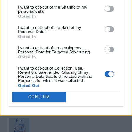
I want to opt-out of the Sharing of my
personal data.
Opted In
I want to opt-out of the Sale of my
RIASSUNTI LIBRI AUTORI STRANIERI
Personal Data.
Opted In
CON LA I
I want to opt-out of processing my
Personal Data for Targeted Advertising.
Riassunto Ivanhoe
di Walter Scott
Opted In
I want to opt-out of Collection, Use,
Riassunto Into the Wild
di Jon Krakauer
Retention, Sale, and/or Sharing of my
Personal Data that Is Unrelated with the
Purposes for which it was collected.
Io Robot (Asimov): riassunto e scheda
Opted Out
libro
CONFIRM