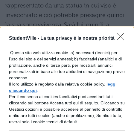
rappresentato da una statua in cui viso è
invecchiato e ciò potrebbe presagire quindi
la sua sopravvivenza. Sarà lui, quindi, a
vincere la grande guerra contro i non-morti
StudentVille -
La tua privacy è la nostra priorità
e a salire sul trono di spade?
Questo sito web utilizza cookie: a) necessari (tecnici) per
Leggi anche:
l'uso del sito e dei servizi annessi; b) facoltativi (analitici e di
profilazione, anche di terze parti, per mostrarti annunci
personalizzati in base alle tue abitudini di navigazione) previo
Game of Thrones 8: trailer e analisi indizi
consenso.
Il loro utilizzo è regolato dalla relativa cookie policy,
leggi
Il trono di spade: trama del
cliccando qui
.
primo episodio
Per il consenso ai cookies facoltativi puoi accettarli tutti
cliccando sul bottone Accetta tutti qui di seguito. Cliccando su
Gestisci opzioni è possibile accedere al pannello di controllo
Analizzando il trailer ufficiale dell’ultima
e rifiutare tutti i cookie (anche di profilazione); Se rifiuti tutto,
stagione de “Il trono di spade” è possibile
userai solo i cookie tecnici di default.
ricostruire la trama iniziale del primo