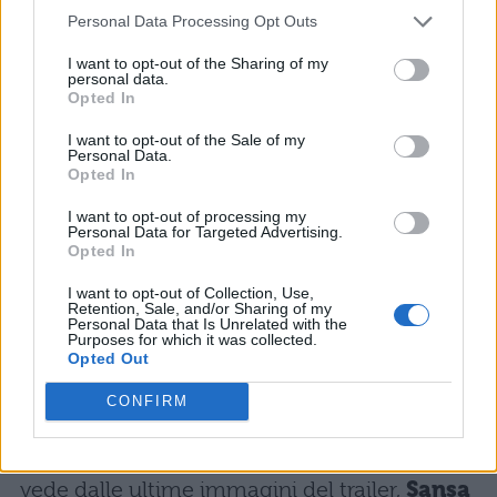
Personal Data Processing Opt Outs
episodio. Nel video si vede
Arya Stark
che
scappa all’interno di un corridoio buio che
I want to opt-out of the Sharing of my
personal data.
sembra essere la cripta degli Stark. La frase
Opted In
che pronuncia è emblematica ( “Conosco la
I want to opt-out of the Sale of my
Personal Data.
morte, ha molti volti. Sono impaziente di
Opted In
vedere il prossimo” ) e potrebbe riferirsi al Re
I want to opt-out of processing my
Personal Data for Targeted Advertising.
della Notte ormai arrivato a Grande Inverno.
Opted In
Successivamente è inquadrata la
flotta di
I want to opt-out of Collection, Use,
Retention, Sale, and/or Sharing of my
Euron Greyjoy
che trasporta la Compagnia
Personal Data that Is Unrelated with the
Purposes for which it was collected.
Dorata e che, quindi, porterà avanti il piano
Opted Out
di Cersei Lannister. Intanto
Daenerys
CONFIRM
Targaryen
arriverà insieme a Jon Snow e ai
suoi draghi a Grande Inverno. Così come si
vede dalle ultime immagini del trailer,
Sansa