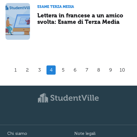
ESAME TERZA MEDIA
Lettera in francese a un amico
svolta: Esame di Terza Media
1
2
3
4
5
6
7
8
9
10
Chi siamo
Note legali