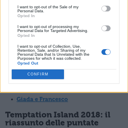
Per conoscere le altre coppie, clicca sul
I want to opt-out of the Sale of my
Personal Data.
nome:
Opted In
Ida e Riccardo
I want to opt-out of processing my
Personal Data for Targeted Advertising.
Opted In
Valentina e Oronzo
I want to opt-out of Collection, Use,
Retention, Sale, and/or Sharing of my
Personal Data that Is Unrelated with the
Michael e Lara
Purposes for which it was collected.
Opted Out
Martina e Gianpaolo
CONFIRM
Raffaela e Andrea
Giada e Francesco
Temptation Island 2018: il
riassunto delle puntate