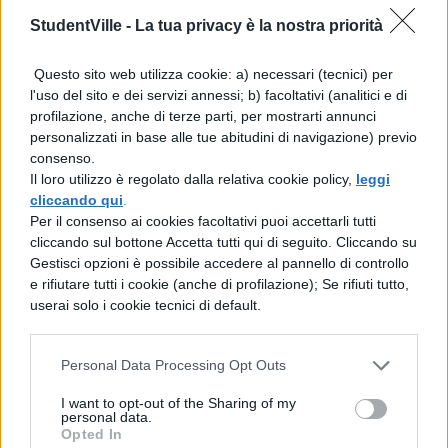
StudentVille -
La tua privacy è la nostra priorità
partecipano per scoprire se il loro amore è
forte e vero. La coppia composta da
Questo sito web utilizza cookie: a) necessari (tecnici) per
Michael e Lara
ha deciso di partecipare per
l'uso del sito e dei servizi annessi; b) facoltativi (analitici e di
profilazione, anche di terze parti, per mostrarti annunci
capire se sono fatti davvero l’ una per l’altra e
personalizzati in base alle tue abitudini di navigazione) previo
se rappresentano, realmente, l’amore vero
consenso.
Il loro utilizzo è regolato dalla relativa cookie policy,
leggi
l’uno per l’altra. Lei ha 27 anni, è di
cliccando qui
.
Pordenone e pare abbia una linea di costumi
Per il consenso ai cookies facoltativi puoi accettarli tutti
cliccando sul bottone Accetta tutti qui di seguito. Cliccando su
tutta sua, il fidanzato, di
Udine
, è un
Gestisci opzioni è possibile accedere al pannello di controllo
e rifiutare tutti i cookie (anche di profilazione); Se rifiuti tutto,
tatuatore ed entrambi non hanno mai
userai solo i cookie tecnici di default.
partecipato a nessun programma televisivo.
Riusciranno a trovare le risposte che
Personal Data Processing Opt Outs
cercano? Usciranno insieme, più forti di
I want to opt-out of the Sharing of my
prima? Lo scopriremo solo guardando!
personal data.
Opted In