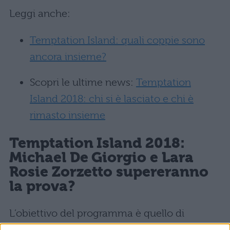
Leggi anche:
Temptation Island: quali coppie sono
ancora insieme?
Scopri le ultime news:
Temptation
Island 2018: chi si è lasciato e chi è
rimasto insieme
Temptation Island 2018:
Michael De Giorgio e Lara
Rosie Zorzetto supereranno
la prova?
L’obiettivo del programma è quello di
mettere a dura prova le coppie che vi