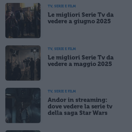
salvi i tuoi dati (nome, email) per il prossimo commento.
TV, SERIE E FILM
Le migliori Serie Tv da
Ho letto e acconsento l'
informativa
sulla privacy
CONFERMA E PUBBLICA
vedere a giugno 2025
Acconsento all'uso dei miei dati da parte di terzi per finalità di
marketing diretto con modalità automatizzate o tradizionali
TV, SERIE E FILM
Le migliori Serie Tv da
vedere a maggio 2025
TV, SERIE E FILM
Andor in streaming:
dove vedere la serie tv
della saga Star Wars