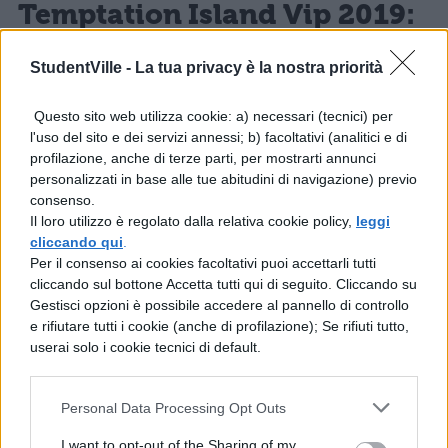
Temptation Island Vip 2019:
anticipazioni seconda
puntata
StudentVille -
La tua privacy è la nostra priorità
Questo sito web utilizza cookie: a) necessari (tecnici) per
Stando a quanto abbiamo avuto modo di
l'uso del sito e dei servizi annessi; b) facoltativi (analitici e di
vedere nel promo che è stato mandato in
profilazione, anche di terze parti, per mostrarti annunci
personalizzati in base alle tue abitudini di navigazione) previo
onda alla fine della prima puntata, lunedì
consenso.
prossimo ne succederanno di tutti i colori.
Il loro utilizzo è regolato dalla relativa cookie policy,
leggi
cliccando qui
.
Innanzitutto Alessia ha annunciato l’arrivo di
Per il consenso ai cookies facoltativi puoi accettarli tutti
un’ospite sull’isola che si vede arrivare dal
cliccando sul bottone Accetta tutti qui di seguito. Cliccando su
Gestisci opzioni è possibile accedere al pannello di controllo
mare, aggiungendo che la sua presenza
e rifiutare tutti i cookie (anche di profilazione); Se rifiuti tutto,
influenzerà entrambi i villaggi, chi sarà mai?
userai solo i cookie tecnici di default.
Vedremo se Sharon accetterà il falò di
Personal Data Processing Opt Outs
confronto chiestole dal fidanzato Damiano
che, vista la compagna in atteggiamenti
I want to opt-out of the Sharing of my