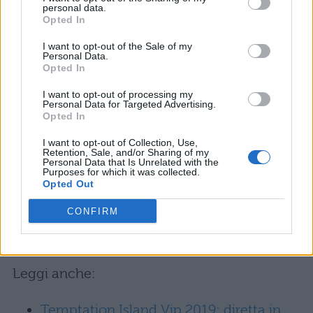
personal data.
strani e dubbiosa dei suoi sentimenti per lui,
Opted In
ha chiesto ad Alessia di poter vedere la
I want to opt-out of the Sale of my
Personal Data.
compagna. Lei, si presenterà? O chiederà del
Opted In
tempo ad Er Faina? Infine il viaggio nei
I want to opt-out of processing my
Personal Data for Targeted Advertising.
sentimenti continuerà per tutte le altre
Opted In
coppie, vedremo una Nathaly sofferente, un
I want to opt-out of Collection, Use,
Andrea sempre più perplesso dagli
Retention, Sale, and/or Sharing of my
Personal Data that Is Unrelated with the
Purposes for which it was collected.
atteggiamenti della compagna Chiara e
Opted Out
scopriremo anche cosa accadrà tra Serena e
CONFIRM
Pago che, come sapete, sono stati sostituiti
da
Gabriele Pippo e Silvia Tirado
.
Leggi anche:
Temptation Island Vip 2019: diretta in