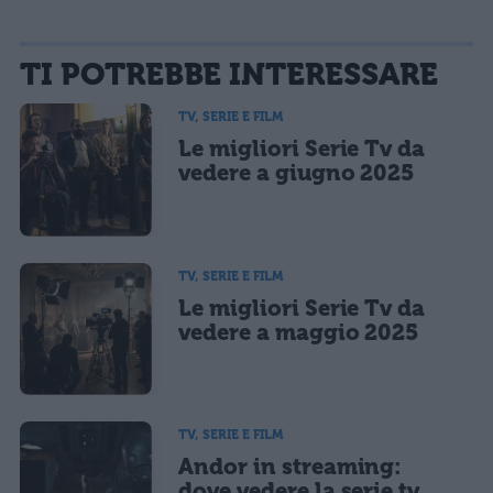
La tua email sarà utilizzata per comunicarti se qualcuno risponde al tuo commento e non
TI POTREBBE INTERESSARE
sarà pubblicata. Dichiari di avere preso visione e di accettare quanto previsto dalla
informativa privacy
. Pubblicando questo commento dai il consenso affinché un cookie
salvi i tuoi dati (nome, email) per il prossimo commento.
TV, SERIE E FILM
Le migliori Serie Tv da
Ho letto e acconsento l'
informativa
sulla privacy
CONFERMA E PUBBLICA
vedere a giugno 2025
Acconsento all'uso dei miei dati da parte di terzi per finalità di
marketing diretto con modalità automatizzate o tradizionali
TV, SERIE E FILM
Le migliori Serie Tv da
vedere a maggio 2025
TV, SERIE E FILM
Andor in streaming:
dove vedere la serie tv