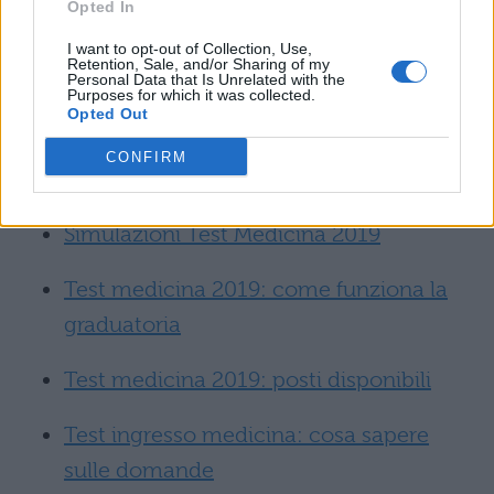
Opted In
Test Medicina 2019: Info e
I want to opt-out of Collection, Use,
Retention, Sale, and/or Sharing of my
News
Personal Data that Is Unrelated with the
Purposes for which it was collected.
Opted Out
Rimanete sempre aggiornati sul test di
CONFIRM
medicina con le nostre guide:
Simulazioni Test Medicina 2019
Test medicina 2019: come funziona la
graduatoria
Test medicina 2019: posti disponibili
Test ingresso medicina: cosa sapere
sulle domande