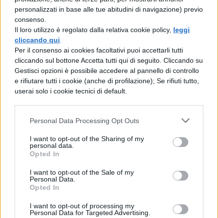
personalizzati in base alle tue abitudini di navigazione) previo
accontentato tutti e che quindi non è stata,
consenso.
fino ad ora, cambiata. Ci sono alcune
Il loro utilizzo è regolato dalla relativa cookie policy,
leggi
cliccando qui
.
eccezioni però e riguardano le
Università
Per il consenso ai cookies facoltativi puoi accettarli tutti
private
che in tutta autonomia decidono le
cliccando sul bottone Accetta tutti qui di seguito. Cliccando su
Gestisci opzioni è possibile accedere al pannello di controllo
date per i test al loro Ateneo. In generale tutti
e rifiutare tutti i cookie (anche di profilazione); Se rifiuti tutto,
questi Atenei prevedono il superamento di
userai solo i cookie tecnici di default.
un test di ammissione per iscriversi e
ognuno di essi stabilisce
date
e
modalità di
Personal Data Processing Opt Outs
svolgimento
senza seguire la
I want to opt-out of the Sharing of my
personal data.
programmazione del Ministero! Bene, questo
Opted In
è quanto: la data del test si avvicina e ora
I want to opt-out of the Sale of my
Personal Data.
che anche l’ultimo dubbio è stato chiarito
Opted In
non resta che buttarsi a capofitto nello
I want to opt-out of processing my
Personal Data for Targeted Advertising.
studio!