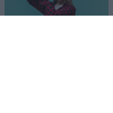
I dati ufficiali della Maturità 2026
rivelano una concentrazione di
eccellenze al sud, con Campania,
Puglia e Sicilia in testa. Cala
drasticamente la percentuale di voti
100.
sniro
Pubblicato il 7 ago 2026
Il Ministero dell’Istruzione e del Merito ha