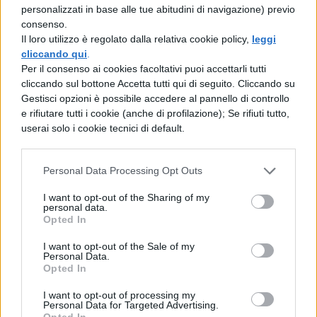
caso, si occupano del ricorso le
personalizzati in base alle tue abitudini di navigazione) previo
consenso.
associazioni studentesche locali. I
Il loro utilizzo è regolato dalla relativa cookie policy,
leggi
ricorsi, però, devono essere presentati
cliccando qui
.
Per il consenso ai cookies facoltativi puoi accettarli tutti
da più candidati dello stesso Ateneo. I
cliccando sul bottone Accetta tutti qui di seguito. Cliccando su
costi variano da associazione ad
Gestisci opzioni è possibile accedere al pannello di controllo
e rifiutare tutti i cookie (anche di profilazione); Se rifiuti tutto,
associazione, ma il
costo massimo è
userai solo i cookie tecnici di default.
di 500 euro.
Personal Data Processing Opt Outs
Ricorso individuale.
Chi vuole
I want to opt-out of the Sharing of my
impugnare il bando e la graduatoria,
personal data.
Opted In
per evidenziare una o più irregolarità
nazionali, locali e personali (es. un
I want to opt-out of the Sale of my
Personal Data.
errore nella correzione o nei punteggi)
Opted In
può ricorrere individualmente.
Il costo
I want to opt-out of processing my
Personal Data for Targeted Advertising.
in questo caso è molto più alto
in
Opted In