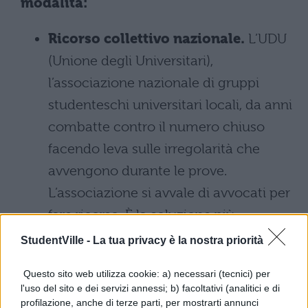
modalità:
Ricorso collettivo nazionale.
L’UDU
(Unione degli Universitari),
l’associazione nazionale di gruppi
studenteschi universitari locali, da anni
combatte contro il numero chiuso
facendo leva sulle irregolarità che
avvengono durante le prove.
L’associazione si avvale di avvocati per
fare ricorso. È la soluzione più
economa: si pagano infatti
solo 10
StudentVille -
La tua privacy è la nostra priorità
euro per le spese legali.
Questo sito web utilizza cookie: a) necessari (tecnici) per
l'uso del sito e dei servizi annessi; b) facoltativi (analitici e di
Ricorso collettivo locale.
In questo
profilazione, anche di terze parti, per mostrarti annunci