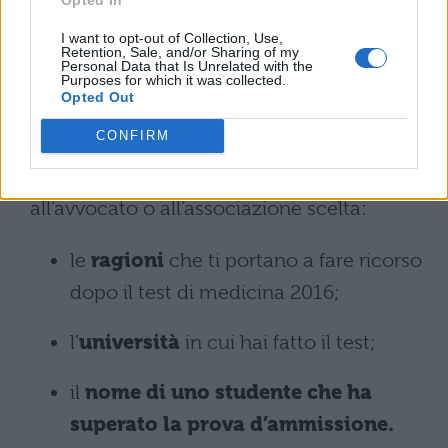
quanto avrai bisogno di un legale che ti
I want to opt-out of Collection, Use,
Retention, Sale, and/or Sharing of my
segua: dovrai considerare anche il
Personal Data that Is Unrelated with the
Purposes for which it was collected.
pagamento di spese fiscali e di
Opted Out
cancelleria, più rimborso spese.
CONFIRM
In ogni caso, dovrai trasmettere
all’avvocato o all’associazione scelta:
le
ragioni
che ti portano a fare ricorso
dopo il test di medicina 2016;
l’
università
in cui hai fatto il test;
il
nome di uno studente che ha
superato la prova d’ammissione.