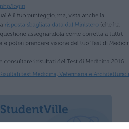
.php/login
al è il tuo punteggio, ma, vista anche la
la
risposta sbagliata data dal Ministero
(che ha
questione assegnandola come corretta a tutti),
za e potrai prendere visione del tuo Test di Medici
onsultare i risultati del Test di Medicina 2016.
Risultati test Medicina, Veterinaria e Architettura: i