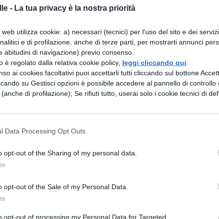
le -
La tua privacy è la nostra priorità
web utilizza cookie: a) necessari (tecnici) per l'uso del sito e dei serviz
analitici e di profilazione, anche di terze parti, per mostrarti annunci pers
e abitudini di navigazione) previo consenso.
zzo è regolato dalla relativa cookie policy,
leggi cliccando qui
.
so ai cookies facoltativi puoi accettarli tutti cliccando sul bottone Accetta
ccando su Gestisci opzioni è possibile accedere al pannello di controllo e
e (anche di profilazione); Se rifiuti tutto, userai solo i cookie tecnici di def
l Data Processing Opt Outs
NA 2016: DOVE E QUANDO SARANNO
o opt-out of the Sharing of my personal data.
In
avrai capito quale sono i
punteggi minimi per
o opt-out of the Sale of my Personal Data.
la pubblicazione della
graduatoria anonima,
sol
In
otrai conoscere i tuoi
risultati individuali
.
to opt-out of processing my Personal Data for Targeted