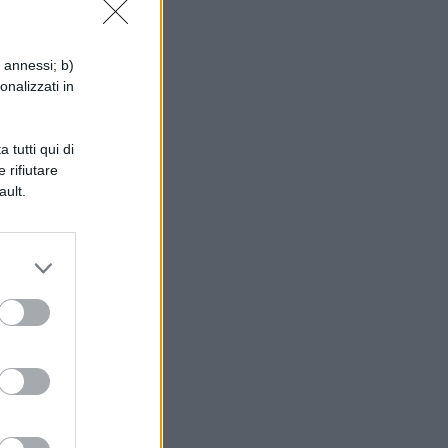
i annessi; b)
onalizzati in
 tutti qui di
 rifiutare
ault.
o