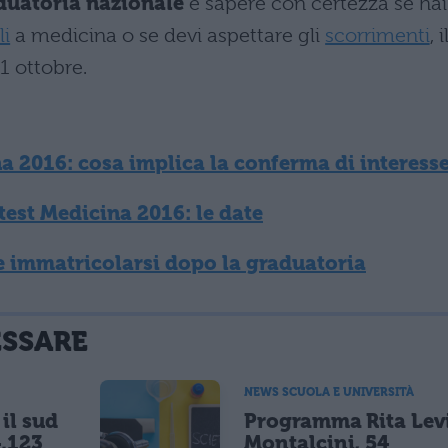
duatoria nazionale
e sapere con certezza se hai
li
a medicina o se devi aspettare gli
scorrimenti
, i
1 ottobre.
a 2016: cosa implica la conferma di interess
test Medicina 2016: le date
 immatricolarsi dopo la graduatoria
ESSARE
NEWS SCUOLA E UNIVERSITÀ
il sud
Programma Rita Lev
.123
Montalcini, 54