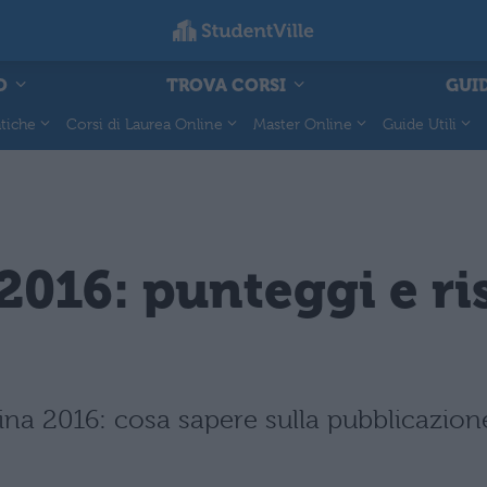
O
TROVA CORSI
GUID
tiche
Corsi di Laurea Online
Master Online
Guide Utili
2016: punteggi e ris
cina 2016: cosa sapere sulla pubblicazio