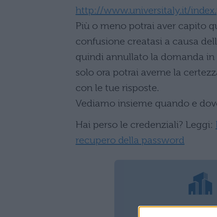
http://www.universitaly.it/index
Più o meno potrai aver capito qu
confusione creatasi a causa del
quindi annullato la domanda in 
solo ora potrai averne la certez
con le tue risposte.
Vediamo insieme quando e dove c
Hai perso le credenziali? Leggi:
recupero della password