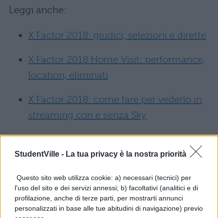
Leggi anche:
X Factor 2018: giudici, selezioni e dirette
X Factor 2018 Home Visit: performance,
location, eliminati
X Factor 2018: come fare per vederlo in
streaming con e senza Sky
Muse alla finale di X Factor
2018: novità
StudentVille -
La tua privacy è la nostra priorità
Questo sito web utilizza cookie: a) necessari (tecnici) per
Chi vincerà questa nuova edizione
l'uso del sito e dei servizi annessi; b) facoltativi (analitici e di
capitanata dai giudici
Fedez
,
Mara
profilazione, anche di terze parti, per mostrarti annunci
personalizzati in base alle tue abitudini di navigazione) previo
Maionchi
,
Manuel Agnelli
e
Lodo