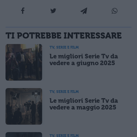
La tua email sarà utilizzata per comunicarti se qualcuno risponde al tuo commento e non
TI POTREBBE INTERESSARE
sarà pubblicata. Dichiari di avere preso visione e di accettare quanto previsto dalla
informativa privacy
. Pubblicando questo commento dai il consenso affinché un cookie
salvi i tuoi dati (nome, email) per il prossimo commento.
TV, SERIE E FILM
Le migliori Serie Tv da
Ho letto e acconsento l'
informativa
sulla privacy
CONFERMA E PUBBLICA
vedere a giugno 2025
Acconsento all'uso dei miei dati da parte di terzi per finalità di
marketing diretto con modalità automatizzate o tradizionali
TV, SERIE E FILM
Le migliori Serie Tv da
vedere a maggio 2025
TV, SERIE E FILM