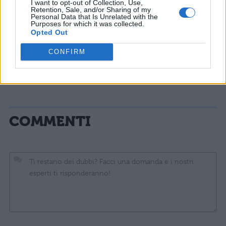
I want to opt-out of Collection, Use,
Con
Lodo
:
I
BowLand
.
Retention, Sale, and/or Sharing of my
Personal Data that Is Unrelated with the
Purposes for which it was collected.
Nella prima puntata è stato eliminato Matteo
Opted Out
Costanzo del team di Fedez, mentre nella
CONFIRM
seconda i Red Bricks Foundation del
cantante de Lo Stato Sociale.
COMMENTI