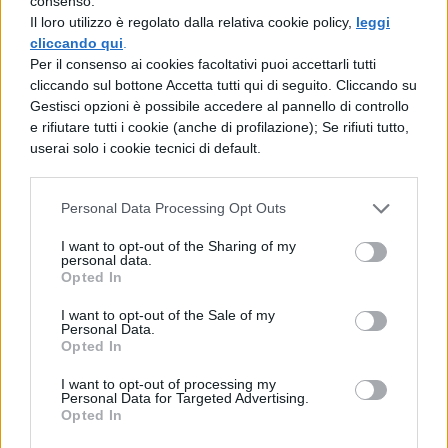
consenso.
Guenzi
(che ha sostituito
Asia Argento
)?
Il loro utilizzo è regolato dalla relativa cookie policy,
leggi
cliccando qui
.
Ancora in gara:
Per il consenso ai cookies facoltativi puoi accettarli tutti
cliccando sul bottone Accetta tutti qui di seguito. Cliccando su
Gestisci opzioni è possibile accedere al pannello di controllo
Con
Manuel Agnelli
:
Martina Attili
,
e rifiutare tutti i cookie (anche di profilazione); Se rifiuti tutto,
L
una Melis
e
Sherol Dos Santos.
userai solo i cookie tecnici di default.
Con
Mara Maionchi
:
Marco
Personal Data Processing Opt Outs
Anastasio
, in arte
Nasta
, rapper noto
I want to opt-out of the Sharing of my
personal data.
per
Come Maurizio Sarri;
Leo
Opted In
Gassman
nipote di
Vittorio Gassman
,
I want to opt-out of the Sale of my
figlio di
Alessandro Gassmann.
Personal Data.
Opted In
Con
Fedez
:
Naomi
Rivieccio
, che
I want to opt-out of processing my
Personal Data for Targeted Advertising.
è parte della
Nuova Orchestra Scarlatti.
Opted In